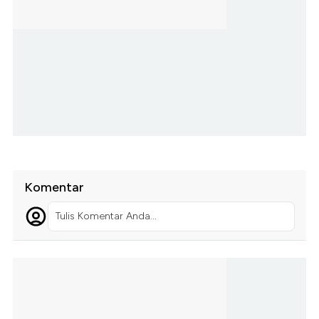
Komentar
Tulis Komentar Anda...