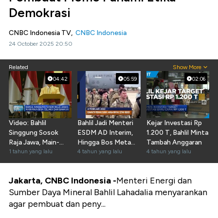
Demokrasi
CNBC Indonesia TV,
CNBC Indonesia
24 October 2025 20:50
Related
Show More
04:42
05:59
02:06
Video: Bahlil
Bahlil Jadi Menteri
Kejar Investasi Rp
Singgung Sosok
ESDM AD Interim,
1.200 T, Bahlil Minta
Raja Jawa, Main-
Hingga Bos Meta
Tambah Anggaran
Main Bisa Celaka &
1 tahun yang lalu
Terdepak
4 tahun yang lalu
4 tahun yang lalu
Bahaya
Jakarta, CNBC Indonesia -
Menteri Energi dan
Sumber Daya Mineral Bahlil Lahadalia menyarankan
agar pembuat dan peny...