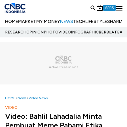
APPS
HOME
MARKET
MY MONEY
NEWS
TECH
LIFESTYLE
SHARIA
E
RESEARCH
OPINION
PHOTO
VIDEO
INFOGRAPHIC
BERBUATBAIK.
HOME
News
Video News
VIDEO
Video: Bahlil Lahadalia Minta
Pembuat Meme Pahami Etika