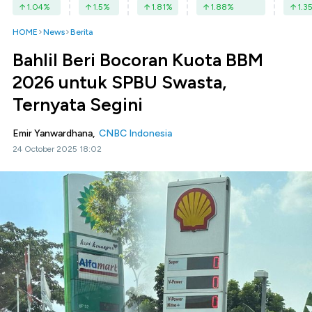
1.04
%
1.5
%
1.81
%
1.88
%
1.3
HOME
News
Berita
Bahlil Beri Bocoran Kuota BBM
2026 untuk SPBU Swasta,
Ternyata Segini
Emir Yanwardhana,
CNBC Indonesia
24 October 2025 18:02