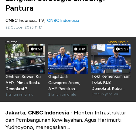
Pantura
CNBC Indonesia TV,
CNBC Indonesia
22 October 2025 11:17
Related
Show More
01:58
01:18
02:27
Tok! Kemenkumham
Ghibran Sowan Ke
Gagal Jadi
Tolak KLB
AHY, Minta Restu
Cawapres Anies,
Demokrat Kubu
Demokrat?
AHY Pastikan
Moeldoko
5 tahun yang lalu
2 tahun yang lalu
Demokrat Move On
2 tahun yang lalu
Jakarta, CNBC Indonesia -
Menteri Infrastruktur
dan Pembangunan Kewilayahan, Agus Harimurti
Yudhoyono, menegaskan ...