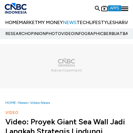
APPS
HOME
MARKET
MY MONEY
NEWS
TECH
LIFESTYLE
SHARIA
E
RESEARCH
OPINION
PHOTO
VIDEO
INFOGRAPHIC
BERBUATBAIK.
HOME
News
Video News
VIDEO
Video: Proyek Giant Sea Wall Jadi
Langkah Strategis Lindungi