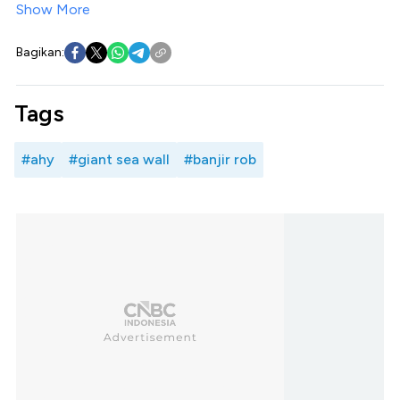
Show More
Bagikan:
Tags
#ahy
#giant sea wall
#banjir rob