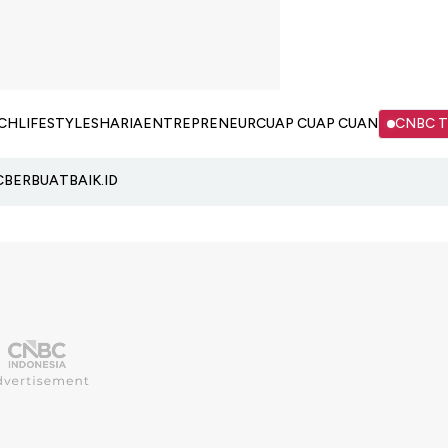
CH
LIFESTYLE
SHARIA
ENTREPRENEUR
CUAP CUAP CUAN
CNBC 
C
BERBUATBAIK.ID