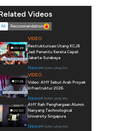
Related Videos
All
Recommendation
VIDEO
Restrukturisasi Utang KCJB
00:49
Jadi Penentu Kereta Cepat
Jakarta-Surabaya
News
6 bulan yang lalu
VIDEO
01:26
Video: AHY Sebut Arah Proyek
Infrastruktur 2026
News
6 bulan yang lalu
AHY Raih Penghargaan Alumni
Nanyang Technological
00:50
University Singapura
News
8 bulan yang lalu