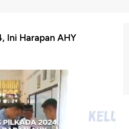
, Ini Harapan AHY
nator Bidang Infrastruktur dan Pembangunan
Demokrat, Agus Harimurti Yudhoyono (AHY), terpantau
ak 2024, Rabu (27/11).
akarta Selatan, yang berdekatan dengan tempat
rakan harapannya atas penyelenggaraan Pilkada