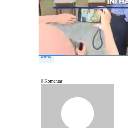
AHY berharap para kandidat untuk menunjukk
baik menang maupun kalah.
Bagikan:
#ahy