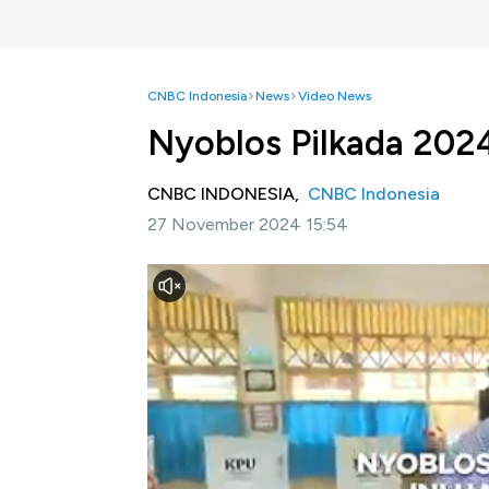
CNBC Indonesia
News
Video News
Nyoblos Pilkada 2024
CNBC INDONESIA,
CNBC Indonesia
27 November 2024 15:54
Jakarta, CNBC Indonesia -
Menteri Koordi
Kewilayahan sekaligus Ketua Umum Partai 
menggunakan hak suaranya di Pilkada serent
AHY tampak hadir di PS 28, Cipete Utara, J
tinggalnya.
Setelah memberikan suaranya, AHY menguta
serentak.