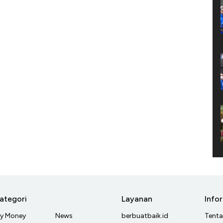
ategori
Layanan
Info
y Money
News
berbuatbaik.id
Tent