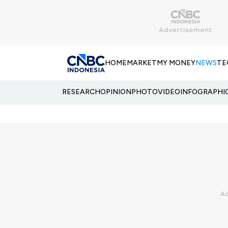
HOME
MARKET
MY MONEY
NEWS
TE
RESEARCH
OPINION
PHOTO
VIDEO
INFOGRAPHI