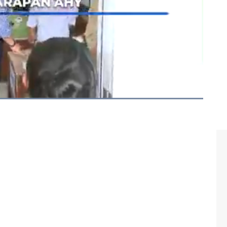
an kedewasaan politik dalam menerima hasil Pilkada,