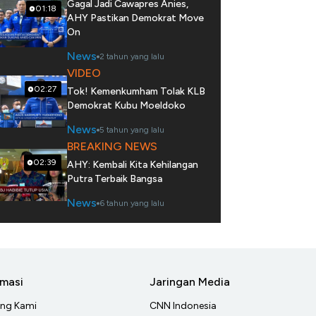
Gagal Jadi Cawapres Anies,
01:18
AHY Pastikan Demokrat Move
On
News
2 tahun yang lalu
VIDEO
02:27
Tok! Kemenkumham Tolak KLB
Demokrat Kubu Moeldoko
News
5 tahun yang lalu
BREAKING NEWS
02:39
AHY: Kembali Kita Kehilangan
Putra Terbaik Bangsa
News
6 tahun yang lalu
rmasi
Jaringan Media
ang Kami
CNN Indonesia