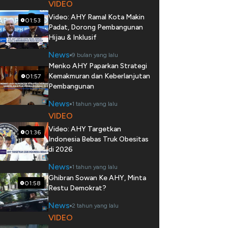
VIDEO
Video: AHY Ramal Kota Makin
01:53
Padat, Dorong Pembangunan
Hijau & Inklusif
News
9 bulan yang lalu
Menko AHY Paparkan Strategi
Kemakmuran dan Keberlanjutan
01:57
Pembangunan
News
1 tahun yang lalu
VIDEO
Video: AHY Targetkan
01:36
Indonesia Bebas Truk Obesitas
di 2026
News
1 tahun yang lalu
Ghibran Sowan Ke AHY, Minta
01:58
Restu Demokrat?
News
2 tahun yang lalu
VIDEO