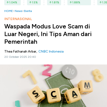
1.04
%
1.5
%
1.81
%
1.88
%
1.3
HOME
News
Berita
INTERNASIONAL
Waspada Modus Love Scam di
Luar Negeri, Ini Tips Aman dari
Pemerintah
Thea Fathanah Arbar,
CNBC Indonesia
20 October 2025 20:40