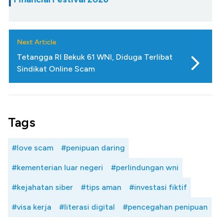
Next Article
Tetangga RI Bekuk 61 WNI, Diduga Terlibat
Sindikat Online Scam
Tags
#love scam
#penipuan daring
#kementerian luar negeri
#perlindungan wni
#kejahatan siber
#tips aman
#investasi fiktif
#visa kerja
#literasi digital
#pencegahan penipuan