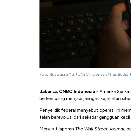
Foto: Ilustrasi SMS. (CNBC Indonesia/Tias Budiar
Jakarta, CNBC Indonesia
- Amerika Serika
berkembang menjadi jaringan kejahatan siber b
Penyelidik federal menyebut operasi ini memi
telah berevolusi dari sekadar gangguan kecil m
Menurut laporan
The Wall Street Journal
, p