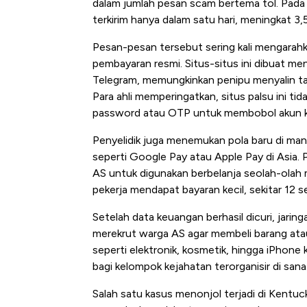
dalam jumlah pesan scam bertema tol. Pada 
terkirim hanya dalam satu hari, meningkat 3,5
Pesan-pesan tersebut sering kali mengarahk
pembayaran resmi. Situs-situs ini dibuat me
Telegram, memungkinkan penipu menyalin tamp
Para ahli memperingatkan, situs palsu ini ti
password atau OTP untuk membobol akun k
Penyelidik juga menemukan pola baru di man
seperti Google Pay atau Apple Pay di Asia.
AS untuk digunakan berbelanja seolah-olah me
pekerja mendapat bayaran kecil, sekitar 12 
Setelah data keuangan berhasil dicuri, jarin
merekrut warga AS agar membeli barang ata
seperti elektronik, kosmetik, hingga iPhone 
bagi kelompok kejahatan terorganisir di sana
Salah satu kasus menonjol terjadi di Kentu