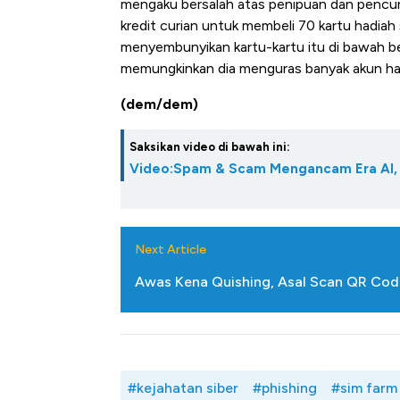
mengaku bersalah atas penipuan dan pencur
kredit curian untuk membeli 70 kartu hadiah
menyembunyikan kartu-kartu itu di bawah bela
memungkinkan dia menguras banyak akun ha
(dem/dem)
Saksikan video di bawah ini:
Video:Spam & Scam Mengancam Era AI, G
Next Article
Awas Kena Quishing, Asal Scan QR Code
#kejahatan siber
#phishing
#sim farm