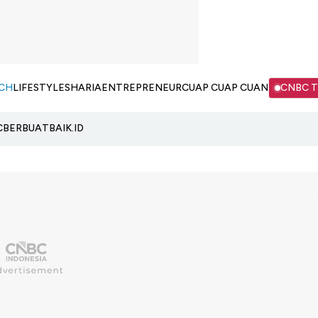
CH
LIFESTYLE
SHARIA
ENTREPRENEUR
CUAP CUAP CUAN
CNBC 
C
BERBUATBAIK.ID