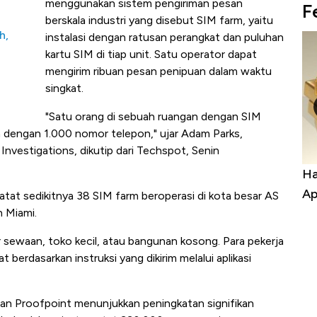
menggunakan sistem pengiriman pesan
F
berskala industri yang disebut SIM farm, yaitu
h,
instalasi dengan ratusan perangkat dan puluhan
kartu SIM di tiap unit. Satu operator dapat
mengirim ribuan pesan penipuan dalam waktu
singkat.
"Satu orang di sebuah ruangan dengan SIM
a dengan 1.000 nomor telepon," ujar Adam Parks,
nvestigations, dikutip dari Techspot, Senin
a Kabar
Harga Emas Jatuh Usai Terbang 3 Hari,
Do
Apa yang Sebenarnya Terjadi?
Im
at sedikitnya 38 SIM farm beroperasi di kota besar AS
 Miami.
r sewaan, toko kecil, atau bangunan kosong. Para pekerja
 berdasarkan instruksi yang dikirim melalui aplikasi
nan Proofpoint menunjukkan peningkatan signifikan