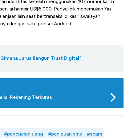
ian identitas setelah menggunakan 107 nomor kartu
 senilai hampir US$5.000. Penyelidik menemukan Yin
njaan lain saat bertransaksi di kasir swalayan,
nya dengan satu ponsel Android.
imana Jurus Bangun Trust Digital?
 Isi Rekening Terkuras
#pencucian uang
#penipuan sms
#scam