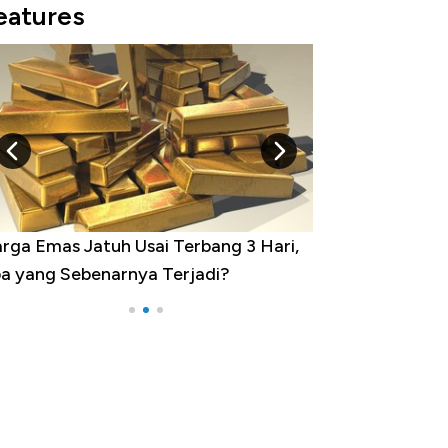
eatures
minasi China Menggila, Jadi Sumber
por 100 Negara