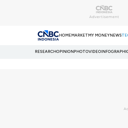
HOME
MARKET
MY MONEY
NEWS
TE
RESEARCH
OPINION
PHOTO
VIDEO
INFOGRAPHI