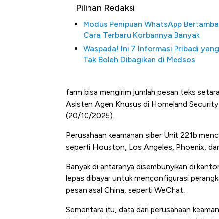
Pilihan Redaksi
Modus Penipuan WhatsApp Bertamba
Cara Terbaru Korbannya Banyak
Waspada! Ini 7 Informasi Pribadi yang
Tak Boleh Dibagikan di Medsos
farm bisa mengirim jumlah pesan teks setar
Asisten Agen Khusus di Homeland Security I
(20/10/2025).
Harga Batu Bara Bangkit, Ad
Baik Buat Pengusaha RI
Perusahaan keamanan siber Unit 221b mencat
seperti Houston, Los Angeles, Phoenix, dan
Banyak di antaranya disembunyikan di kanto
lepas dibayar untuk mengonfigurasi perangkat
pesan asal China, seperti WeChat.
Sementara itu, data dari perusahaan keama