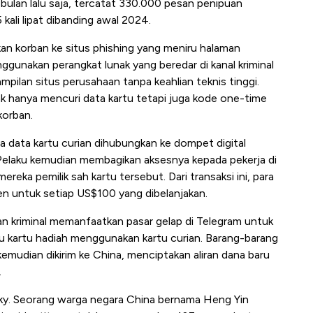
bulan lalu saja, tercatat 330.000 pesan penipuan
 kali lipat dibanding awal 2024.
an korban ke situs phishing yang meniru halaman
nggunakan perangkat lunak yang beredar di kanal kriminal
ilan situs perusahaan tanpa keahlian teknis tinggi.
dak hanya mencuri data kartu tetapi juga kode one-time
orban.
a data kartu curian dihubungkan ke dompet digital
 Pelaku kemudian membagikan aksesnya kepada pekerja di
reka pemilik sah kartu tersebut. Dari transaksi ini, para
sen untuk setiap US$100 yang dibelanjakan.
gan kriminal memanfaatkan pasar gelap di Telegram untuk
u kartu hadiah menggunakan kartu curian. Barang-barang
kemudian dikirim ke China, menciptakan aliran dana baru
.
cky. Seorang warga negara China bernama Heng Yin