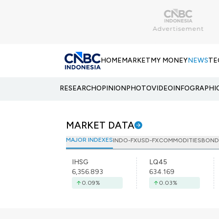
HOME
MARKET
MY MONEY
NEWS
TE
RESEARCH
OPINION
PHOTO
VIDEO
INFOGRAPHI
MARKET DATA
MAJOR INDEXES
INDO-FX
USD-FX
COMMODITIES
BOND
IHSG
LQ45
6,356.893
634.169
0.09
%
0.03
%