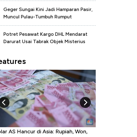
Geger Sungai Kini Jadi Hamparan Pasir,
Muncul Pulau-Tumbuh Rumput
Potret Pesawat Kargo DHL Mendarat
Darurat Usai Tabrak Objek Misterius
eatures
rga Emas Mengamuk 4% dalam 24