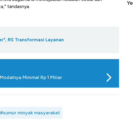
Yen - Ringgit Kompak Menguat
Ja
ta," tandasnya.
ler", RS Transformasi Layanan
odalnya Minimal Rp 1 Miliar
#sumur minyak masyarakat