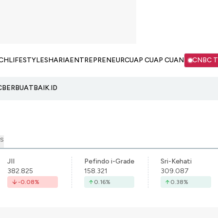
CH
LIFESTYLE
SHARIA
ENTREPRENEUR
CUAP CUAP CUAN
CNBC 
C
BERBUATBAIK.ID
S
JII
Pefindo i-Grade
Sri-Kehati
382.825
158.321
309.087
-0.08
%
0.16
%
0.38
%