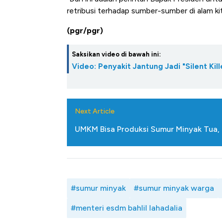
Ada Jawa!
retribusi terhadap sumber-sumber di alam ki
(pgr/pgr)
Saksikan video di bawah ini:
Video: Penyakit Jantung Jadi "Silent Kil
Next Article
UMKM Bisa Produksi Sumur Minyak Tua, M
#sumur minyak
#sumur minyak warga
#menteri esdm bahlil lahadalia