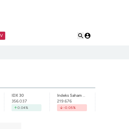
TV
IDX 30
Indeks Saham Syariah Indonesia
356.037
219.676
0.04
%
-0.05
%