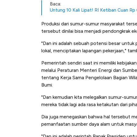
Baca:
Untung 10 Kali Lipat! RI Ketiban Cuan Rp 6
Produksi dari sumur-sumur masyarakat terseb
tersebut dinilai bisa menjadi pendongkrak e
"Dan ini adalah sebuah potensi besar untu
lokal, menciptakan lapangan pekerjaan," ta
Pemerintah sendiri saat ini memiliki kebija
melalui Peraturan Menteri Energi dan Sum
tentang Kerja Sama Pengelolaan Bagian Wil
Bumi.
"Dan kemudian kita melegalkan sumur-sumur
mereka tidak lagi ada rasa ketakutan dari p
Dia juga menegaskan bahwa hal tersebut m
pemanfaatan sumber daya alam untuk masya
5 Raja Ekonomi Indonesia: M
"Dan ini adalah perintah Bapak Presiden unt