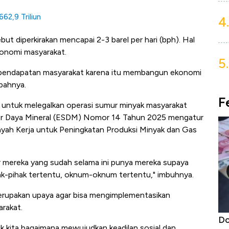
62,9 Triliun
4.
ut diperkirakan mencapai 2-3 barel per hari (bph). Hal
konomi masyarakat.
5.
k pendapatan masyarakat karena itu membangun ekonomi
mbahnya.
F
kan untuk melegalkan operasi sumur minyak masyarakat
ber Daya Mineral (ESDM) Nomor 14 Tahun 2025 mengatur
ayah Kerja untuk Peningkatan Produksi Minyak dan Gas
 mereka yang sudah selama ini punya mereka supaya
ihak-pihak tertentu, oknum-oknum tertentu," imbuhnya.
erupakan upaya agar bisa mengimplementasikan
rakat.
aaf, Gak
Dolar AS Hancur di Asia: Rupiah, Won,
Ha
uk kita bagaimana mewujudkan keadilan sosial dan