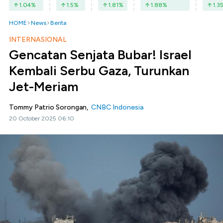
1.04
%
1.5
%
1.81
%
1.88
%
1.3
HOME
News
Berita
INTERNASIONAL
Gencatan Senjata Bubar! Israel
Kembali Serbu Gaza, Turunkan
Jet-Meriam
Tommy Patrio Sorongan,
CNBC Indonesia
20 October 2025 06:10