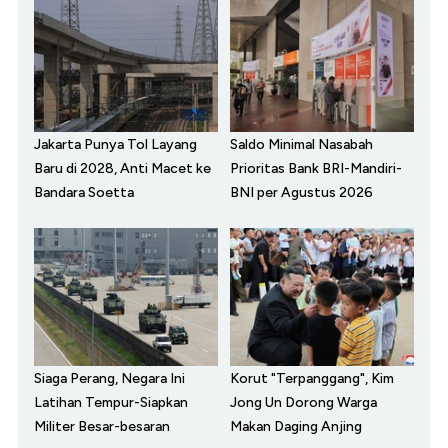
Jakarta Punya Tol Layang
Saldo Minimal Nasabah
Baru di 2028, Anti Macet ke
Prioritas Bank BRI-Mandiri-
Bandara Soetta
BNI per Agustus 2026
Siaga Perang, Negara Ini
Korut "Terpanggang", Kim
Latihan Tempur-Siapkan
Jong Un Dorong Warga
Militer Besar-besaran
Makan Daging Anjing