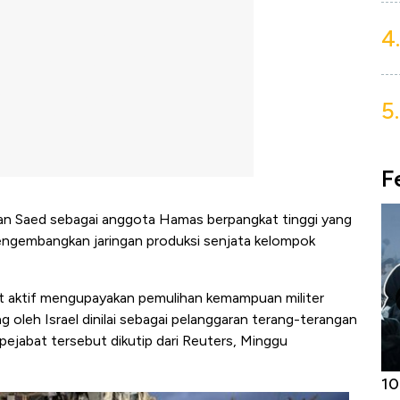
4.
5.
F
kan Saed sebagai anggota Hamas berpangkat tinggi yang
ngembangkan jaringan produksi senjata kelompok
ut aktif mengupayakan pemulihan kemampuan militer
g oleh Israel dinilai sebagai pelanggaran terang-terangan
 pejabat tersebut dikutip dari Reuters, Minggu
Harga
Adu Panas Kinerja Emiten Minyak RI,
10