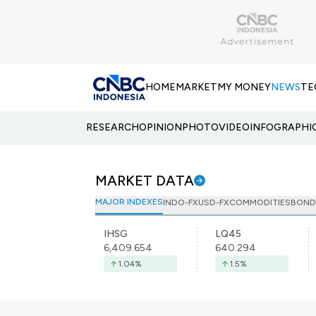
HOME
MARKET
MY MONEY
NEWS
TE
RESEARCH
OPINION
PHOTO
VIDEO
INFOGRAPHI
MARKET DATA
MAJOR INDEXES
INDO-FX
USD-FX
COMMODITIES
BOND
IHSG
LQ45
6,409.654
640.294
1.04
%
1.5
%