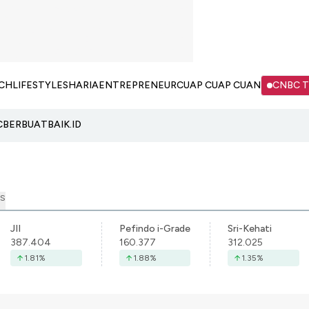
CH
LIFESTYLE
SHARIA
ENTREPRENEUR
CUAP CUAP CUAN
CNBC 
C
BERBUATBAIK.ID
S
JII
Pefindo i-Grade
Sri-Kehati
387.404
160.377
312.025
1.81
%
1.88
%
1.35
%