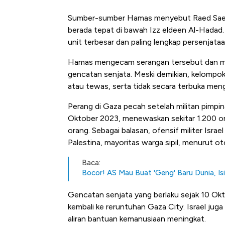
Sumber-sumber Hamas menyebut Raed Saed 
berada tepat di bawah Izz eldeen Al-Hadad.
unit terbesar dan paling lengkap persenjat
Hamas mengecam serangan tersebut dan me
gencatan senjata. Meski demikian, kelompok 
atau tewas, serta tidak secara terbuka men
Perang di Gaza pecah setelah militan pimpi
Oktober 2023, menewaskan sekitar 1.200 ora
orang. Sebagai balasan, ofensif militer Isra
Palestina, mayoritas warga sipil, menurut o
Baca:
Bocor! AS Mau Buat 'Geng' Baru Dunia, Is
Gencatan senjata yang berlaku sejak 10 Ok
kembali ke reruntuhan Gaza City. Israel jug
aliran bantuan kemanusiaan meningkat.