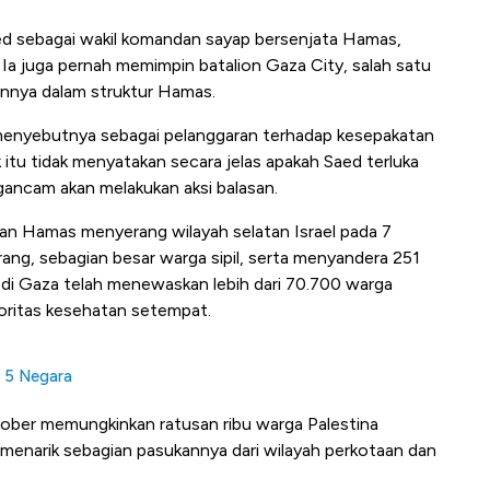
sebagai wakil komandan sayap bersenjata Hamas,
 Ia juga pernah memimpin batalion Gaza City, salah satu
aannya dalam struktur Hamas.
nyebutnya sebagai pelanggaran terhadap kesepakatan
itu tidak menyatakan secara jelas apakah Saed terluka
gancam akan melakukan aksi balasan.
nan Hamas menyerang wilayah selatan Israel pada 7
ng, sebagian besar warga sipil, serta menyandera 251
el di Gaza telah menewaskan lebih dari 70.700 warga
toritas kesehatan setempat.
i 5 Negara
tober memungkinkan ratusan ribu warga Palestina
a menarik sebagian pasukannya dari wilayah perkotaan dan