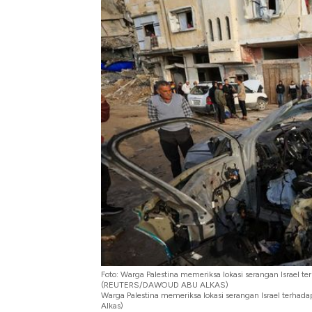
Tembaga Terbang ke Zona B
Foto: Warga Palestina memeriksa lokasi serangan Israel t
(REUTERS/DAWOUD ABU ALKAS)
Warga Palestina memeriksa lokasi serangan Israel terh
Alkas)