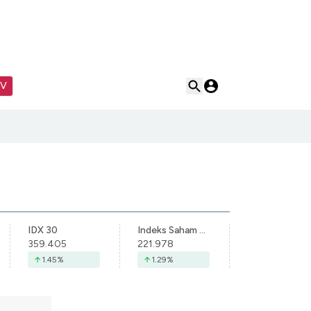
TV
IDX 30
Indeks Saham Syariah Indonesia
359.405
221.978
1.45
%
1.29
%