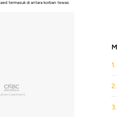
ed termasuk di antara korban tewas.
M
1.
2.
3.