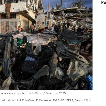
erbahaya
Mana yang Cuannya Paling Menyala?
Pe
erhadap sebuah mobil di Kota Gaza, 13 Desember 2025.
adap sebuah mobil di Kota Gaza, 13 Desember 2025. (REUTERS/Dawoud Abu