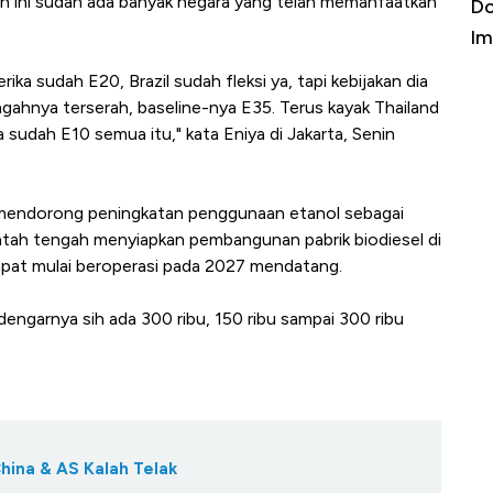
uh ini sudah ada banyak negara yang telah memanfaatkan
a Kabar
Harga Emas Jatuh Usai Terbang 3 Hari,
Do
Apa yang Sebenarnya Terjadi?
Im
ika sudah E20, Brazil sudah fleksi ya, tapi kebijakan dia
ngahnya terserah, baseline-nya E35. Terus kayak Thailand
 sudah E10 semua itu," kata Eniya di Jakarta, Senin
h mendorong peningkatan penggunaan etanol sebagai
tah tengah menyiapkan pembangunan pabrik biodiesel di
apat mulai beroperasi pada 2027 mendatang.
ndengarnya sih ada 300 ribu, 150 ribu sampai 300 ribu
hina & AS Kalah Telak