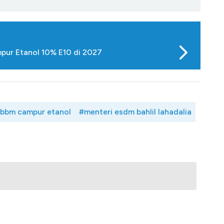
mpur Etanol 10% E10 di 2027
bbm campur etanol
#menteri esdm bahlil lahadalia