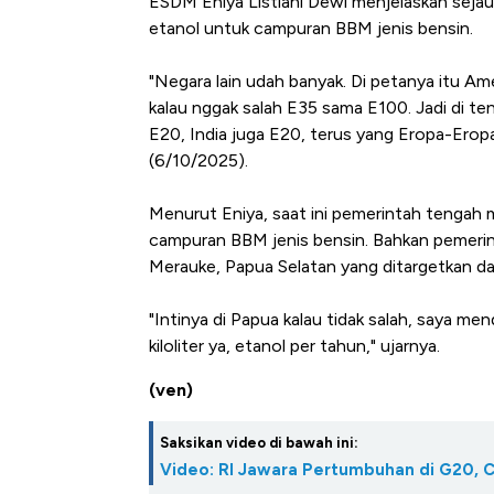
ESDM Eniya Listiani Dewi menjelaskan seja
Harga Batu Bara Bangkit, Ad
etanol untuk campuran BBM jenis bensin.
Baik Buat Pengusaha RI
"Negara lain udah banyak. Di petanya itu Amer
kalau nggak salah E35 sama E100. Jadi di te
E20, India juga E20, terus yang Eropa-Eropa
(6/10/2025).
Menurut Eniya, saat ini pemerintah tenga
campuran BBM jenis bensin. Bahkan pemerin
Merauke, Papua Selatan yang ditargetkan d
"Intinya di Papua kalau tidak salah, saya me
kiloliter ya, etanol per tahun," ujarnya.
(ven)
Saksikan video di bawah ini:
Video: RI Jawara Pertumbuhan di G20, C