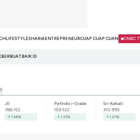
CH
LIFESTYLE
SHARIA
ENTREPRENEUR
CUAP CUAP CUAN
CNBC 
C
BERBUATBAIK.ID
S
JII
Pefindo i-Grade
Sri-Kehati
386.152
159.522
310.995
1.48
%
1.33
%
1.01
%