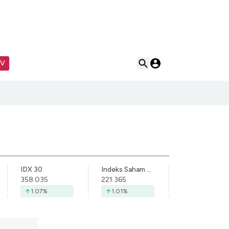
TV
IDX 30
Indeks Saham Syariah Indonesia
358.035
221.365
1.07
%
1.01
%