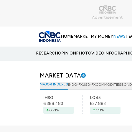
HOME
MARKET
MY MONEY
NEWS
TE
RESEARCH
OPINION
PHOTO
VIDEO
INFOGRAPHI
MARKET DATA
MAJOR INDEXES
INDO-FX
USD-FX
COMMODITIES
BOND
IHSG
LQ45
6,388.483
637.883
0.71
%
1.11
%