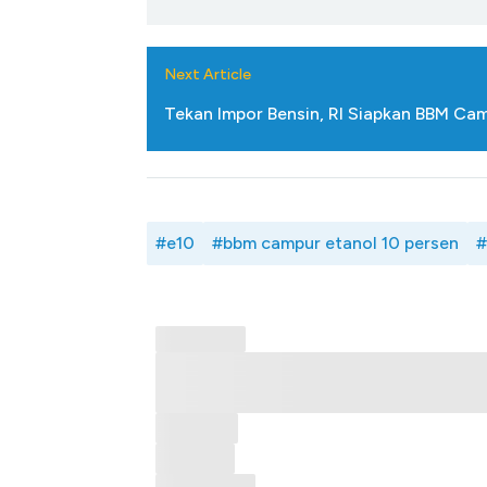
Next Article
Tekan Impor Bensin, RI Siapkan BBM Ca
#e10
#bbm campur etanol 10 persen
#