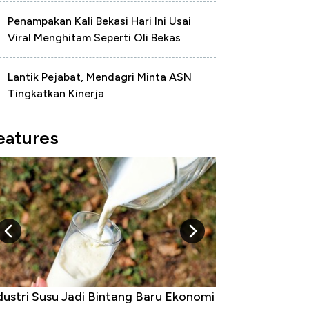
Penampakan Kali Bekasi Hari Ini Usai
Viral Menghitam Seperti Oli Bekas
Lantik Pejabat, Mendagri Minta ASN
Tingkatkan Kinerja
eatures
dustri Susu Jadi Bintang Baru Ekonomi
5 Raja Ekonomi 