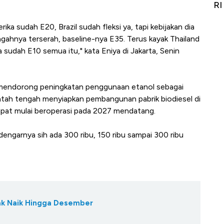
Alas Kaki Tumbuh Double Digit
RI
ika sudah E20, Brazil sudah fleksi ya, tapi kebijakan dia
ngahnya terserah, baseline-nya E35. Terus kayak Thailand
 sudah E10 semua itu," kata Eniya di Jakarta, Senin
h mendorong peningkatan penggunaan etanol sebagai
tah tengah menyiapkan pembangunan pabrik biodiesel di
apat mulai beroperasi pada 2027 mendatang.
ndengarnya sih ada 300 ribu, 150 ribu sampai 300 ribu
Tak Naik Hingga Desember