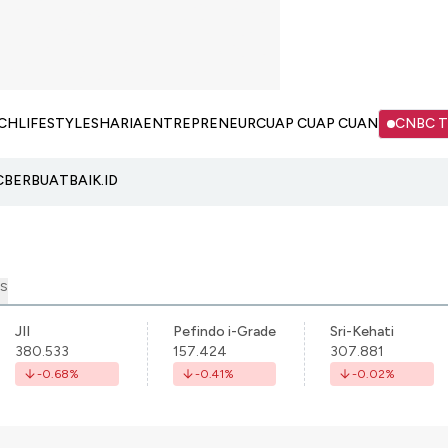
CH
LIFESTYLE
SHARIA
ENTREPRENEUR
CUAP CUAP CUAN
CNBC 
C
BERBUATBAIK.ID
S
JII
Pefindo i-Grade
Sri-Kehati
380.533
157.424
307.881
-0.68
%
-0.41
%
-0.02
%