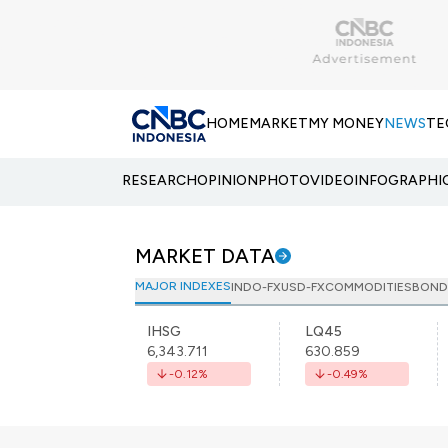
HOME
MARKET
MY MONEY
NEWS
TE
RESEARCH
OPINION
PHOTO
VIDEO
INFOGRAPHI
MARKET DATA
MAJOR INDEXES
INDO-FX
USD-FX
COMMODITIES
BOND
IHSG
LQ45
6,343.711
630.859
-0.12
%
-0.49
%