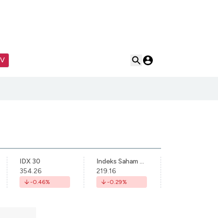
TV
IDX 30
Indeks Saham Syariah Indonesia
354.26
219.16
-0.46
%
-0.29
%