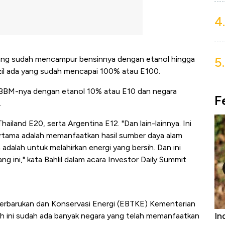
4.
5.
, yang sudah mencampur bensinnya dengan etanol hingga
zil ada yang sudah mencapai 100% atau E100.
BBM-nya dengan etanol 10% atau E10 dan negara
F
.
iland E20, serta Argentina E12. "Dan lain-lainnya. Ini
ertama adalah memanfaatkan hasil sumber daya alam
dalah untuk melahirkan energi yang bersih. Dan ini
ang ini," kata Bahlil dalam acara Investor Daily Summit
 Terbarukan dan Konservasi Energi (EBTKE) Kementerian
Bangkit dari Kubur! Bisnis Furniture &
In
uh ini sudah ada banyak negara yang telah memanfaatkan