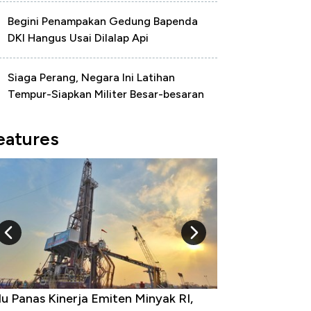
Begini Penampakan Gedung Bapenda
DKI Hangus Usai Dilalap Api
Siaga Perang, Negara Ini Latihan
Tempur-Siapkan Militer Besar-besaran
eatures
u Panas Kinerja Emiten Minyak RI,
10 Provinsi den