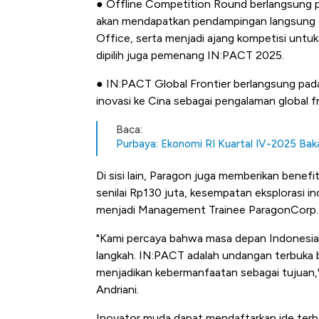
● Offline Competition Round berlangsung 
akan mendapatkan pendampingan langsung d
Office, serta menjadi ajang kompetisi untuk 
dipilih juga pemenang IN:PACT 2025.
● IN:PACT Global Frontier berlangsung pada
inovasi ke Cina sebagai pengalaman global f
Baca:
Purbaya: Ekonomi RI Kuartal IV-2025 Ba
Di sisi lain, Paragon juga memberikan benef
senilai Rp130 juta, kesempatan eksplorasi ino
menjadi Management Trainee ParagonCorp.
"Kami percaya bahwa masa depan Indonesia 
langkah. IN:PACT adalah undangan terbuka ba
menjadikan kebermanfaatan sebagai tujuan,
Andriani.
Inovator muda dapat mendaftarkan ide terb