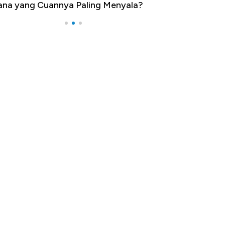
na yang Cuannya Paling Menyala?
Pengangguran Te