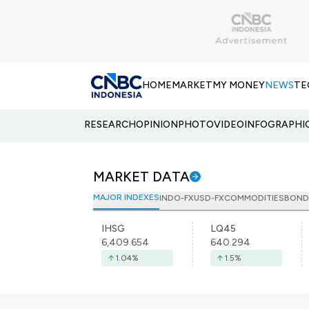
HOME
MARKET
MY MONEY
NEWS
TE
RESEARCH
OPINION
PHOTO
VIDEO
INFOGRAPHI
MARKET DATA
MAJOR INDEXES
INDO-FX
USD-FX
COMMODITIES
BOND
IHSG
LQ45
6,409.654
640.294
1.04
%
1.5
%