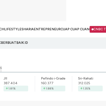
CH
LIFESTYLE
SHARIA
ENTREPRENEUR
CUAP CUAP CUAN
CNBC 
C
BERBUATBAIK.ID
S
JII
Pefindo i-Grade
Sri-Kehati
387.404
160.377
312.025
1.81
%
1.88
%
1.35
%