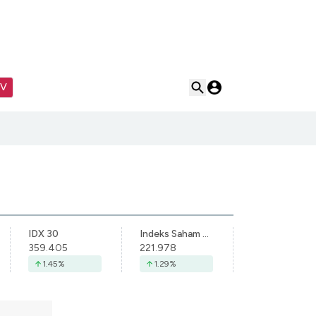
TV
IDX 30
Indeks Saham Syariah Indonesia
359.405
221.978
1.45
%
1.29
%