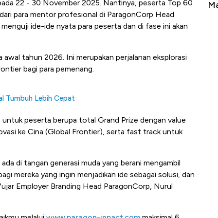
pada 22 - 30 November 2025. Nantinya, peserta Top 60
Tembaga Terbang ke Zona Berbahaya
Ma
ari para mentor profesional di ParagonCorp Head
menguji ide-ide nyata para peserta dan di fase ini akan
 awal tahun 2026. Ini merupakan perjalanan eksplorasi
rontier bagi para pemenang.
kal Tumbuh Lebih Cepat
it untuk peserta berupa total Grand Prize dengan value
vasi ke Cina (Global Frontier), serta fast track untuk
ada di tangan generasi muda yang berani mengambil
gi mereka yang ingin menjadikan ide sebagai solusi, dan
"ujar Employer Branding Head ParagonCorp, Nurul
aikmu melalui
www.paragon-inpact.com
maksimal 6