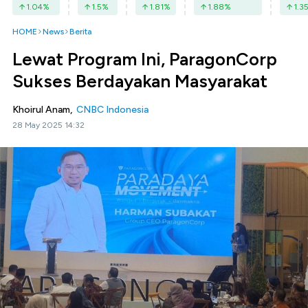
1.04
%
1.5
%
1.81
%
1.88
%
1.3
HOME
News
Berita
Lewat Program Ini, ParagonCorp
Sukses Berdayakan Masyarakat
Khoirul Anam,
CNBC Indonesia
28 May 2025 14:32