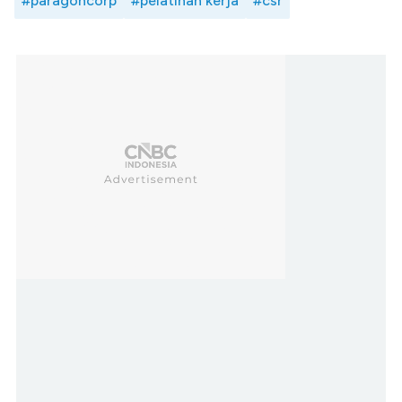
#paragoncorp
#pelatihan kerja
#csr