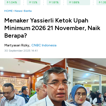
1.04
%
1.5
%
1.81
%
1.88
%
1.3
HOME
News
Berita
Menaker Yassierli Ketok Upah
Minimum 2026 21 November, Naik
Berapa?
Martyasari Rizky,
CNBC Indonesia
30 September 2025 14:41