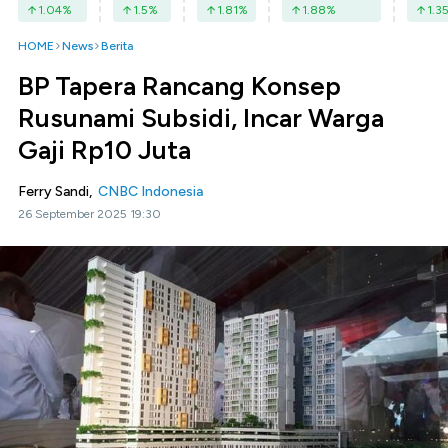
1.04
%
1.5
%
1.81
%
1.88
%
1.3
HOME
News
Berita
BP Tapera Rancang Konsep
Rusunami Subsidi, Incar Warga
Gaji Rp10 Juta
Ferry Sandi,
CNBC Indonesia
26 September 2025 19:30