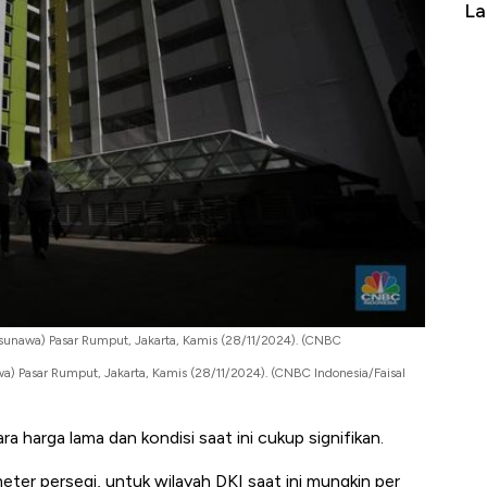
erbahaya
Belanja Terbesar di Dunia
La
unawa) Pasar Rumput, Jakarta, Kamis (28/11/2024). (CNBC
 Pasar Rumput, Jakarta, Kamis (28/11/2024). (CNBC Indonesia/Faisal
a harga lama dan kondisi saat ini cukup signifikan.
eter persegi, untuk wilayah DKI saat ini mungkin per