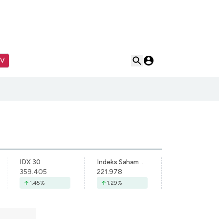
TV
IDX 30
Indeks Saham Syariah Indonesia
359.405
221.978
1.45
%
1.29
%