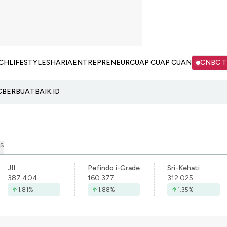
CH
LIFESTYLE
SHARIA
ENTREPRENEUR
CUAP CUAP CUAN
CNBC 
C
BERBUATBAIK.ID
S
JII
Pefindo i-Grade
Sri-Kehati
387.404
160.377
312.025
1.81
%
1.88
%
1.35
%