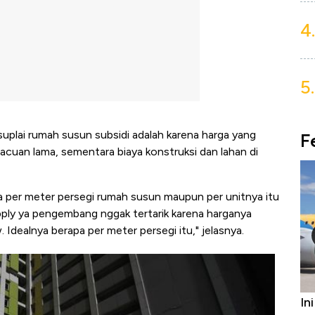
4.
5.
uplai rumah susun subsidi adalah karena harga yang
F
cuan lama, sementara biaya konstruksi dan lahan di
a per meter persegi rumah susun maupun per unitnya itu
upply ya pengembang nggak tertarik karena harganya
. Idealnya berapa per meter persegi itu," jelasnya.
Harga
Bukan AS, Ini 15 Pemerintah dengan
In