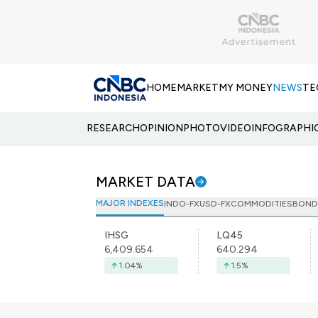
HOME
MARKET
MY MONEY
NEWS
TE
RESEARCH
OPINION
PHOTO
VIDEO
INFOGRAPHI
MARKET DATA
MAJOR INDEXES
INDO-FX
USD-FX
COMMODITIES
BOND
IHSG
LQ45
6,409.654
640.294
1.04
%
1.5
%