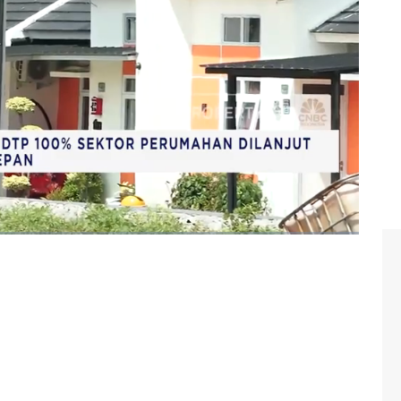
 kisah peringatan datang dari Eropa di Swedia yang
ri ini justeru diprediksi tengah menuju masa suram.
BC Indonesia, Kamis (25/09/2025).