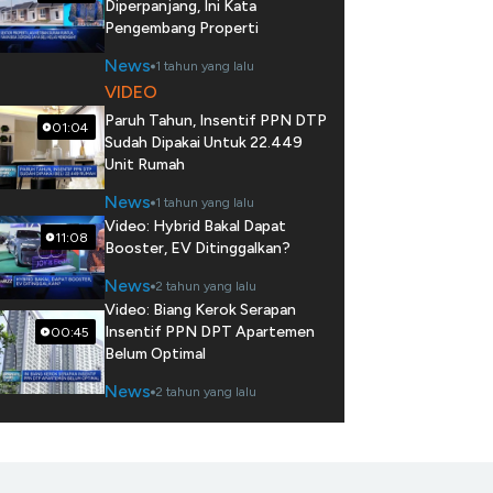
Diperpanjang, Ini Kata
Pengembang Properti
News
1 tahun yang lalu
VIDEO
Paruh Tahun, Insentif PPN DTP
01:04
Sudah Dipakai Untuk 22.449
Unit Rumah
News
1 tahun yang lalu
Video: Hybrid Bakal Dapat
11:08
Booster, EV Ditinggalkan?
News
2 tahun yang lalu
Video: Biang Kerok Serapan
Insentif PPN DPT Apartemen
00:45
Belum Optimal
News
2 tahun yang lalu