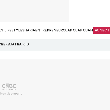
CH
LIFESTYLE
SHARIA
ENTREPRENEUR
CUAP CUAP CUAN
CNBC 
C
BERBUATBAIK.ID