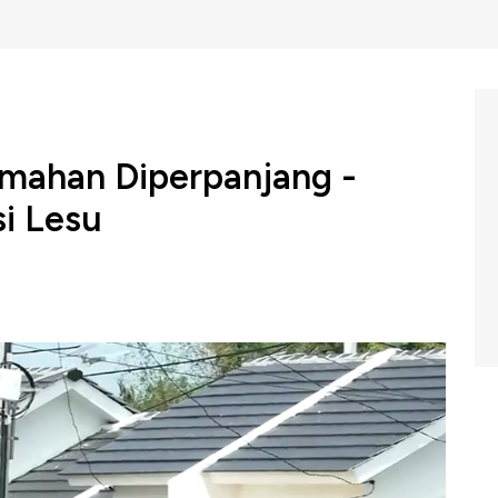
mahan Diperpanjang -
si Lesu
 bagi para pencari rumah dan pelaku usaha di sektor
 akan memperpanjang insentif Pajak Pertambahan Nilai
 hingga pertengahan tahun 2026 mendatang. Kebijakan
.
h melanda kota-kota besar di Indonesia. Namun di balik