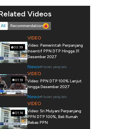
Related Videos
All
Recommendation
VIDEO
Video: Pemerintah Perpanjang
02:39
Insentif PPN DTP Hingga 31
Desember 2027
News
9 bulan yang lalu
VIDEO
01:19
Video: PPN DTP 100% Lanjut
hingga Desember 2027
News
9 bulan yang lalu
VIDEO
Video: Sri Mulyani Perpanjang
01:14
PPN DTP 100%, Beli Rumah
Bebas PPN