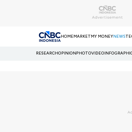
HOME
MARKET
MY MONEY
NEWS
TE
RESEARCH
OPINION
PHOTO
VIDEO
INFOGRAPHI