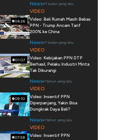
News
11 bulan yang lalu
VIDEO
Video: Beli Rumah Masih Bebas
06:26
PPN - Trump Ancam Tarif
200% ke China
News
11 bulan yang lalu
VIDEO
Video: Kebijakan PPN DTP
01:07
Berhasil, Pelaku Industri Minta
Tak Dikurangi
News
1 tahun yang lalu
VIDEO
Video: Insentif PPN
09:10
Diperpanjang, Yakin Bisa
Dongkrak Daya Beli?
News
1 tahun yang lalu
VIDEO
Video: Insentif PPN
07:58