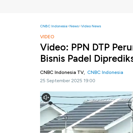
CNBC Indonesia
News
Video News
VIDEO
Video: PPN DTP Peru
Bisnis Padel Dipredik
CNBC Indonesia TV,
CNBC Indonesia
25 September 2025 19:00
Jakarta, CNBC Indonesia
-A
da angin segar
properti. Kementerian Keuangan memastikan
yang Ditanggung Pemerintah atau PPN-DTP
ini seharusnya berakhir pada Desember 2025
Sementara itu, d
Demam olahraga padel tenga