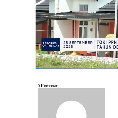
popularitasnya yang terus menanjak, sebuah
menjadi salah satu kiblat padel dunia. Indust
Selengkapnya dalam program Evening Up CN
Bagikan:
#ppn dtp
#padel