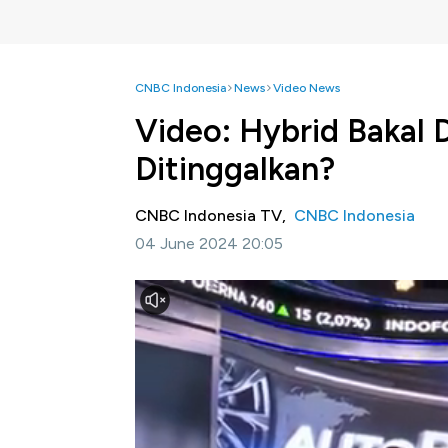
CNBC Indonesia
News
Video News
Video: Hybrid Bakal 
Ditinggalkan?
CNBC Indonesia TV,
CNBC Indonesia
04 June 2024 20:05
Jakarta, CNBC Indonesia -
Pemerintah ten
Menko Bidang Perekonomian RI Airlangga Har
pertambahan nilai yang ditanggung pemerin
Selengkapnya saksikan Savira Wardoyo ber
Jimmi Suwandy dan Pengamat Otomotif Beb
Selasa (04/06/2024).