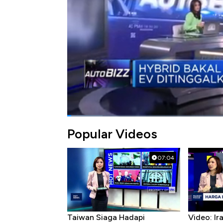
Bagikan:
#insentif
#ppn dtp
#otomotif
Popular Videos
07:04
Taiwan Siaga Hadapi
Video: I