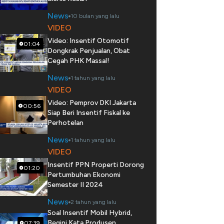
News
10 bulan yang lalu
VIDEO
Video: Insentif Otomotif
01:04
Dongkrak Penjualan, Obat
Cegah PHK Massal!
News
1 tahun yang lalu
VIDEO
Video: Pemprov DKI Jakarta
00:56
Siap Beri Insentif Fiskal ke
Perhotelan
News
1 tahun yang lalu
VIDEO
Insentif PPN Properti Dorong
01:20
Pertumbuhan Ekonomi
Semester II 2024
News
2 tahun yang lalu
Soal Insentif Mobil Hybrid,
Begini Kata Produsen
07:39