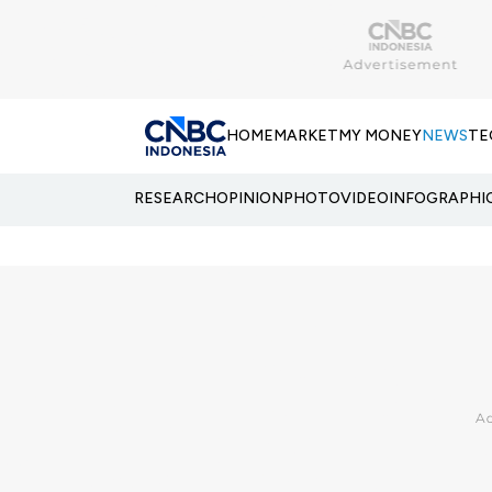
HOME
MARKET
MY MONEY
NEWS
TE
RESEARCH
OPINION
PHOTO
VIDEO
INFOGRAPHI