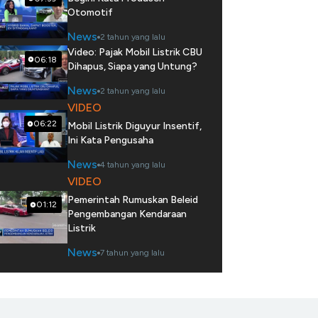
Otomotif
News
2 tahun yang lalu
Video: Pajak Mobil Listrik CBU
06:18
Dihapus, Siapa yang Untung?
News
2 tahun yang lalu
VIDEO
06:22
Mobil Listrik Diguyur Insentif,
Ini Kata Pengusaha
News
4 tahun yang lalu
VIDEO
Pemerintah Rumuskan Beleid
01:12
Pengembangan Kendaraan
Listrik
News
7 tahun yang lalu