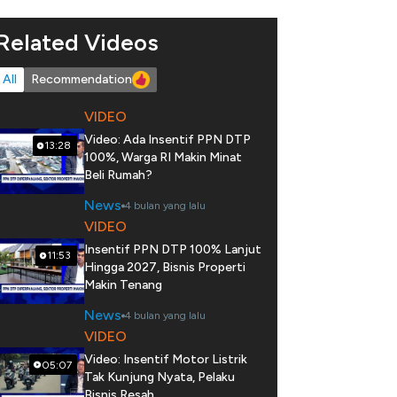
Related Videos
All
Recommendation
VIDEO
Video: Ada Insentif PPN DTP
13:28
100%, Warga RI Makin Minat
Beli Rumah?
News
4 bulan yang lalu
VIDEO
Insentif PPN DTP 100% Lanjut
11:53
Hingga 2027, Bisnis Properti
Makin Tenang
News
4 bulan yang lalu
VIDEO
Video: Insentif Motor Listrik
05:07
Tak Kunjung Nyata, Pelaku
Bisnis Resah