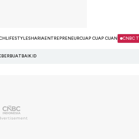
CH
LIFESTYLE
SHARIA
ENTREPRENEUR
CUAP CUAP CUAN
CNBC 
C
BERBUATBAIK.ID