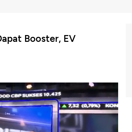
Dapat Booster, EV
gah menyiapkan insentif untuk mobil hybrid. Menurut
tarto, insentif tersebut nantinya akan berupa pajak
tah (PPN DTP).
sama Marketing Director Toyota Astra Motor Anton
in Djuana dalam Program Autobizz CNBC Indonesia,