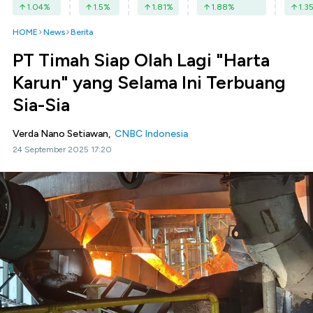
1.04
%
1.5
%
1.81
%
1.88
%
1.3
HOME
News
Berita
PT Timah Siap Olah Lagi "Harta
Karun" yang Selama Ini Terbuang
Sia-Sia
Verda Nano Setiawan,
CNBC Indonesia
24 September 2025 17:20