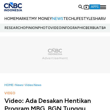
APPS
HOME
MARKET
MY MONEY
NEWS
TECH
LIFESTYLE
SHARIA
E
RESEARCH
OPINION
PHOTO
VIDEO
INFOGRAPHIC
BERBUATBAIK.
HOME
News
Video News
VIDEO
Video: Ada Desakan Hentikan
Program MBG, BGN Tunggu