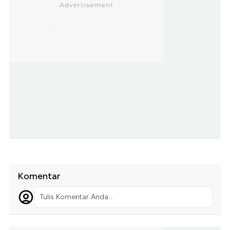
Komentar
Tulis Komentar Anda...