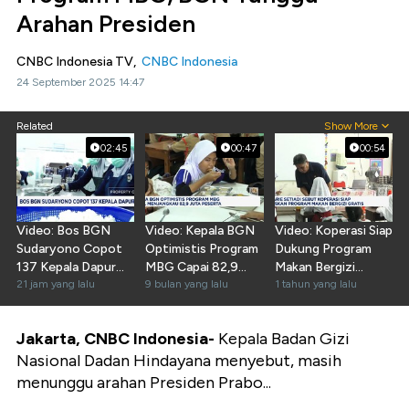
Arahan Presiden
CNBC Indonesia TV,
CNBC Indonesia
24 September 2025 14:47
Related
Show More
02:45
00:47
00:54
Video: Bos BGN
Video: Kepala BGN
Video: Koperasi Siap
Sudaryono Copot
Optimistis Program
Dukung Program
137 Kepala Dapur
MBG Capai 82,9
Makan Bergizi
MBG
21 jam yang lalu
Juta Peserta
9 bulan yang lalu
Gratis
1 tahun yang lalu
Jakarta, CNBC Indonesia-
Kepala Badan Gizi
Nasional Dadan Hindayana menyebut, masih
menunggu arahan Presiden Prabo...