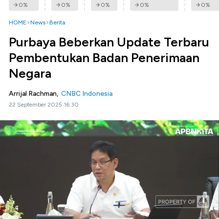
0
%
0
%
0
%
0
%
0
%
HOME
News
Berita
Purbaya Beberkan Update Terbaru
Pembentukan Badan Penerimaan
Negara
Arrijal Rachman,
CNBC Indonesia
22 September 2025 16:30