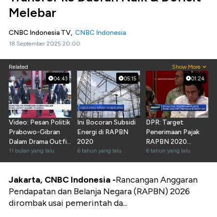
Melebar
CNBC Indonesia TV,
CNBC Indonesia
18 September 2025 20:00
Related
Show More
04:43
05:15
01:24
Video: Pesan Politik
Ini Bocoran Subsidi
DPR: Target
Prabowo-Gibran
Energi di RAPBN
Penerimaan Pajak
Dalam Drama Outfit
2020
RAPBN 2020
Sidang Tahunan
11 bulan yang lalu
6 tahun yang lalu
Terlalu Kecil
6 tahun yang lalu
Jakarta, CNBC Indonesia -
Rancangan Anggaran
Pendapatan dan Belanja Negara (RAPBN) 2026
dirombak usai pemerintah da...