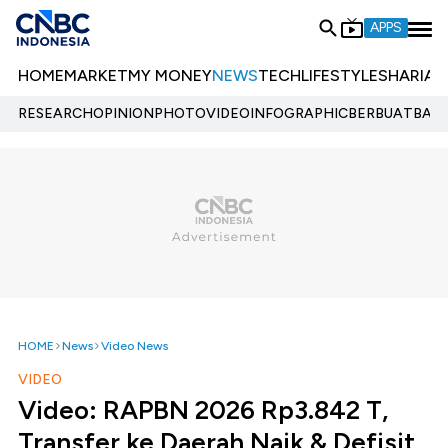
APPS
HOME
MARKET
MY MONEY
NEWS
TECH
LIFESTYLE
SHARIA
E
RESEARCH
OPINION
PHOTO
VIDEO
INFOGRAPHIC
BERBUATBAIK.
HOME
News
Video News
VIDEO
Video: RAPBN 2026 Rp3.842 T,
Transfer ke Daerah Naik & Defisit