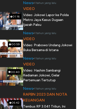
News
1 tahun yang lalu
VIDEO
Video: Jokowi Lapor ke Polda
01:16
Metro Jaya Kasus Dugaan
Ijazah Palsu
News
1 tahun yang lalu
VIDEO
00:59
Video: Prabowo Undang Jokowi
Buka Bersama di Istana
News
1 tahun yang lalu
VIDEO
Video: Hashim Sambangi
00:40
Kediaman Jokowi, Gelar
Pertemuan Tertutup
News
1 tahun yang lalu
RAPBN 2023 DAN NOTA
KEUANGAN
05:42
Tembus RP 3.041 Triliun, Ini