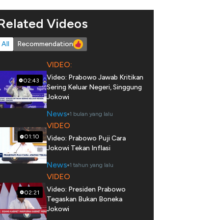
Related Videos
All
Recommendation
VIDEO:
Video: Prabowo Jawab Kritikan
02:43
Sering Keluar Negeri, Singgung
Jokowi
News
1 bulan yang lalu
VIDEO
01:10
Video: Prabowo Puji Cara
Jokowi Tekan Inflasi
News
1 tahun yang lalu
VIDEO
Video: Presiden Prabowo
02:21
Tegaskan Bukan Boneka
Jokowi