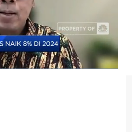
I/Polri dan pensiunan 2024? Selengkapnya simak dialog
eri Keuangan Bidang Komunikasi Strategis, Yustinus
m'at, 17/08/2023)