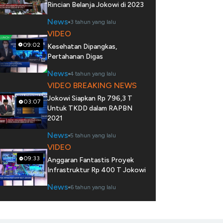
Rincian Belanja Jokowi di 2023
News
3 tahun yang lalu
VIDEO
09:02
Kesehatan Dipangkas,
Pertahanan Digas
News
4 tahun yang lalu
VIDEO BREAKING NEWS
Jokowi Siapkan Rp 796,3 T
03:07
Untuk TKDD dalam RAPBN
2021
News
5 tahun yang lalu
VIDEO
09:33
Anggaran Fantastis Proyek
Infrastruktur Rp 400 T Jokowi
News
6 tahun yang lalu