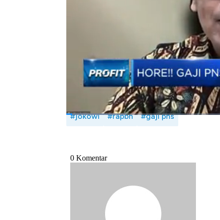
Seperti apa rincian kenaikan gaji ASN, TN
Syarifah Rahma dengan Staf Khusus Ment
Prastowo dalam Profit,
CNBC
Indonesia (Ju
Bagikan:
#jokowi
#rapbn
#gaji pns