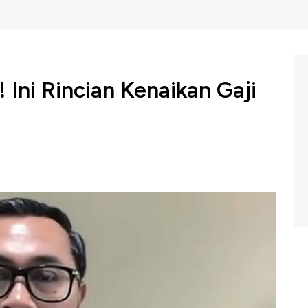
 Ini Rincian Kenaikan Gaji
i dalam Keterangan Pemerintah atas RUU Tentang
 Keuangannya mengumumkan rencana pemerintah
olri 8% dan pensiunan 12% di 2024
munikasi Strategis, Yustinus Prastowo menjelaskan
nyesuaian gaji pokok ASN, TNI/Polri. Sementara tunjangan
 dan kriteria kinerja yang dilakukan secara terpisah.