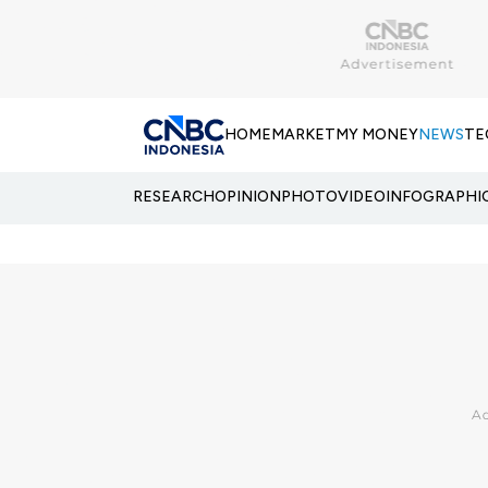
HOME
MARKET
MY MONEY
NEWS
TE
RESEARCH
OPINION
PHOTO
VIDEO
INFOGRAPHI