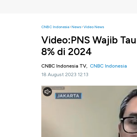
CNBC Indonesia
News
Video News
Video:PNS Wajib Tau!
8% di 2024
CNBC Indonesia TV,
CNBC Indonesia
18 August 2023 12:13
Jakarta, CNBC Indonesia-
Presiden Jokow
APBN Tahun Anggaran 2024 beserta Nota
Indonesia untuk menaikkan gaji ASN, TNI/P
Staf Khusus Menteri Keuangan Bidang Ko
bahwa usulan kenaikan gaji ini meliputi pe
didasarkan atas asesmen pencapaian indikator