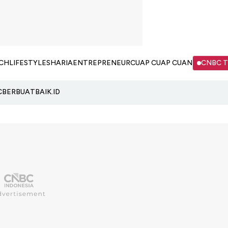
CH
LIFESTYLE
SHARIA
ENTREPRENEUR
CUAP CUAP CUAN
CNBC 
C
BERBUATBAIK.ID