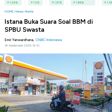
1.04
%
1.5
%
1.81
%
1.88
%
1.3
HOME
News
Berita
Istana Buka Suara Soal BBM di
SPBU Swasta
Emir Yanwardhana,
CNBC Indonesia
18 September 2025 16:10