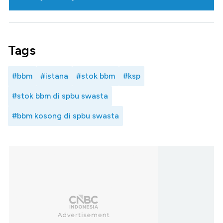
Tags
#bbm
#istana
#stok bbm
#ksp
#stok bbm di spbu swasta
#bbm kosong di spbu swasta