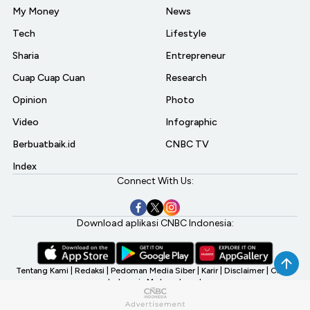
My Money
News
Tech
Lifestyle
Sharia
Entrepreneur
Cuap Cuap Cuan
Research
Opinion
Photo
Video
Infographic
Berbuatbaik.id
CNBC TV
Index
Connect With Us:
Download aplikasi CNBC Indonesia:
Tentang Kami
|
Redaksi
|
Pedoman Media Siber
|
Karir
|
Disclaimer
|
CNBC
Indonesia My Investment
©2026 CNBC Indonesia, A Transmedia Company