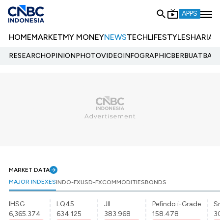
APPS
HOME
MARKET
MY MONEY
NEWS
TECH
LIFESTYLE
SHARIA
E
RESEARCH
OPINION
PHOTO
VIDEO
INFOGRAPHIC
BERBUATBAIK.
MARKET DATA
MAJOR INDEXES
INDO-FX
USD-FX
COMMODITIES
BONDS
IHSG
LQ45
JII
Pefindo i-Grade
Sr
6,365.374
634.125
383.968
158.478
3