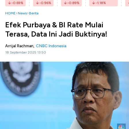
-0.69
%
-0.96
%
-0.89
%
-1.18
%
HOME
News
Berita
Efek Purbaya & BI Rate Mulai
Terasa, Data Ini Jadi Buktinya!
Arrijal Rachman,
CNBC Indonesia
18 September 2025 13:50