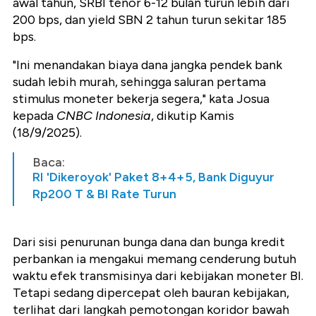
awal tahun, SRBI tenor 6-12 bulan turun lebih dari
200 bps, dan yield SBN 2 tahun turun sekitar 185
bps.
"Ini menandakan biaya dana jangka pendek bank
sudah lebih murah, sehingga saluran pertama
stimulus moneter bekerja segera," kata Josua
kepada
CNBC Indonesia
, dikutip Kamis
(18/9/2025).
Baca:
RI 'Dikeroyok' Paket 8+4+5, Bank Diguyur
Rp200 T & BI Rate Turun
Dari sisi penurunan bunga dana dan bunga kredit
perbankan ia mengakui memang cenderung butuh
waktu efek transmisinya dari kebijakan moneter BI.
Tetapi sedang dipercepat oleh bauran kebijakan,
terlihat dari langkah pemotongan koridor bawah