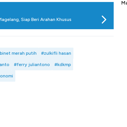
erbahaya
Mana yang Cuannya Paling Menyala?
Pe
Magelang, Siap Beri Arahan Khusus
binet merah putih
#zulkifli hasan
anto
#ferry juliantono
#kdkmp
konomi