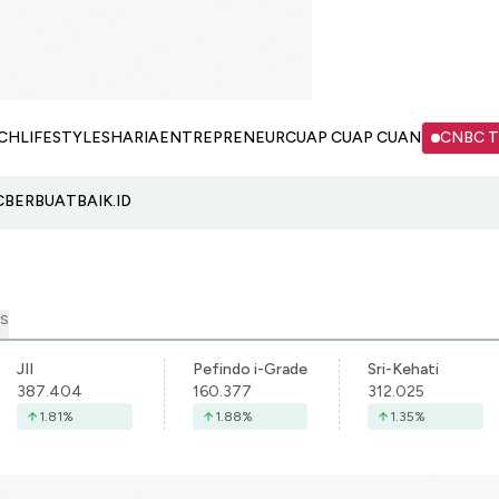
CH
LIFESTYLE
SHARIA
ENTREPRENEUR
CUAP CUAP CUAN
CNBC 
C
BERBUATBAIK.ID
S
JII
Pefindo i-Grade
Sri-Kehati
387.404
160.377
312.025
1.81
%
1.88
%
1.35
%