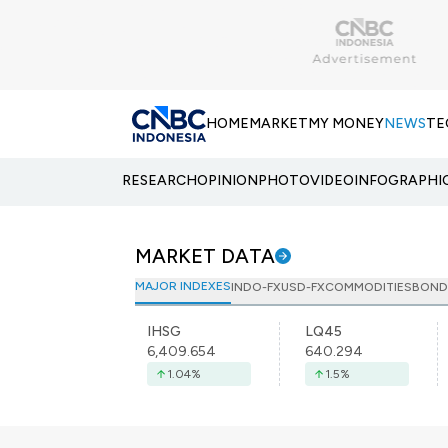
HOME
MARKET
MY MONEY
NEWS
TE
RESEARCH
OPINION
PHOTO
VIDEO
INFOGRAPHI
MARKET DATA
MAJOR INDEXES
INDO-FX
USD-FX
COMMODITIES
BOND
IHSG
LQ45
6,409.654
640.294
1.04
%
1.5
%