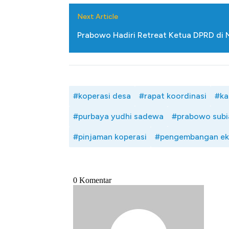
Tembaga Terbang ke Zona B
Next Article
Prabowo Hadiri Retreat Ketua DPRD di 
#koperasi desa
#rapat koordinasi
#ka
#purbaya yudhi sadewa
#prabowo subi
#pinjaman koperasi
#pengembangan e