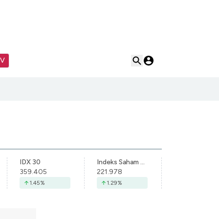
TV
IDX 30
Indeks Saham Syariah Indonesia
359.405
221.978
1.45
%
1.29
%