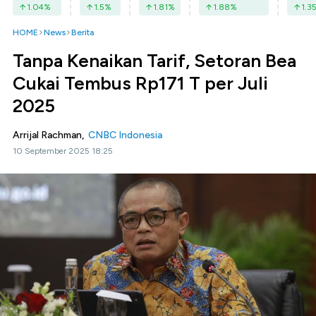
1.04
%
1.5
%
1.81
%
1.88
%
1.3
HOME
News
Berita
Tanpa Kenaikan Tarif, Setoran Bea
Cukai Tembus Rp171 T per Juli
2025
Arrijal Rachman,
CNBC Indonesia
10 September 2025 18:25