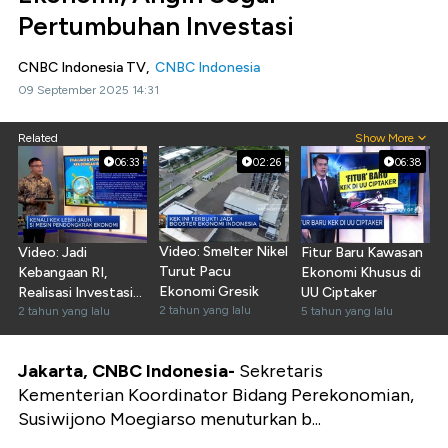
Pertumbuhan Investasi
CNBC Indonesia TV,
CNBC Indonesia
09 September 2025 14:31
Related
Show More
06:33
02:26
06:38
Video: Smelter Nikel
Video: Jadi
Fitur Baru Kawasan
Turut Pacu
Kebangaan RI,
Ekonomi Khusus di
Ekonomi Gresik
Realisasi Investasi
UU Ciptaker
2 tahun yang lalu
KEK Capai Rp187 T
2 tahun yang lalu
5 tahun yang lalu
Jakarta, CNBC Indonesia-
Sekretaris
Kementerian Koordinator Bidang Perekonomian,
Susiwijono Moegiarso menuturkan b...