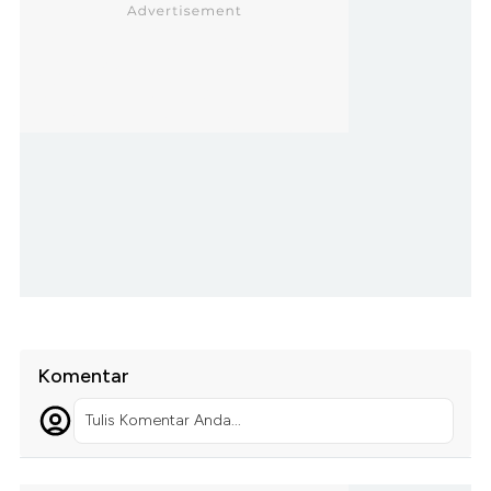
Komentar
Tulis Komentar Anda...