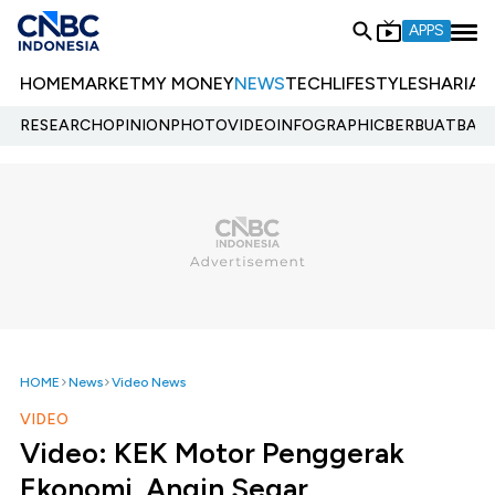
APPS
HOME
MARKET
MY MONEY
NEWS
TECH
LIFESTYLE
SHARIA
E
RESEARCH
OPINION
PHOTO
VIDEO
INFOGRAPHIC
BERBUATBAIK.
HOME
News
Video News
VIDEO
Video: KEK Motor Penggerak
Ekonomi, Angin Segar