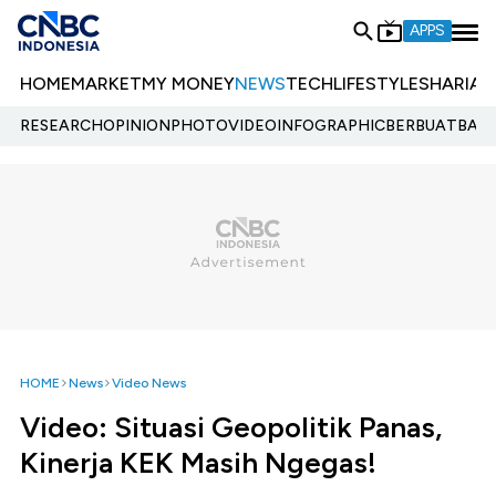
APPS
HOME
MARKET
MY MONEY
NEWS
TECH
LIFESTYLE
SHARIA
E
RESEARCH
OPINION
PHOTO
VIDEO
INFOGRAPHIC
BERBUATBAIK.
HOME
News
Video News
Video: Situasi Geopolitik Panas,
Kinerja KEK Masih Ngegas!