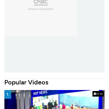
Popular Videos
1.
07:41