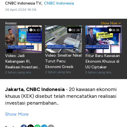
CNBC Indonesia TV,
CNBC Indonesia
26 April 2024 18:06
Related
Show More
06:33
02:26
06:38
Video: Smelter Nikel
Video: Jadi
Fitur Baru Kawasan
Turut Pacu
Kebangaan RI,
Ekonomi Khusus di
Ekonomi Gresik
Realisasi Investasi
UU Ciptaker
2 tahun yang lalu
KEK Capai Rp187 T
2 tahun yang lalu
5 tahun yang lalu
Jakarta, CNBC Indonesia
- 20 kawasan ekonomi
khusus (KEK) disebut telah mencatatkan realisasi
investasi penambahan...
Show More