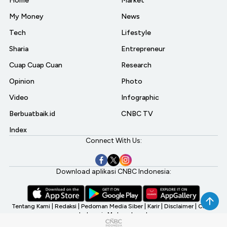
Home
Market
My Money
News
Tech
Lifestyle
Sharia
Entrepreneur
Cuap Cuap Cuan
Research
Opinion
Photo
Video
Infographic
Berbuatbaik.id
CNBC TV
Index
Connect With Us:
Download aplikasi CNBC Indonesia:
Tentang Kami
|
Redaksi
|
Pedoman Media Siber
|
Karir
|
Disclaimer
|
CNBC
Indonesia My Investment
©2026 CNBC Indonesia, A Transmedia Company