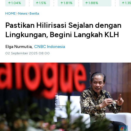
1.04
%
1.5
%
1.81
%
1.88
%
1.3
HOME
News
Berita
Pastikan Hilirisasi Sejalan dengan
Lingkungan, Begini Langkah KLH
Elga Nurmutia,
CNBC Indonesia
02 September 2025 08:00