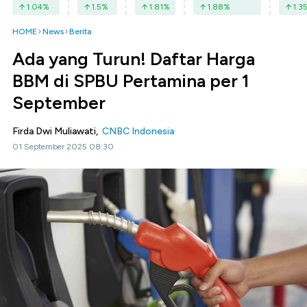
1.04
%
1.5
%
1.81
%
1.88
%
1.3
HOME
News
Berita
Ada yang Turun! Daftar Harga
BBM di SPBU Pertamina per 1
September
Firda Dwi Muliawati,
CNBC Indonesia
01 September 2025 08:30