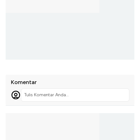
Komentar
Tulis Komentar Anda...