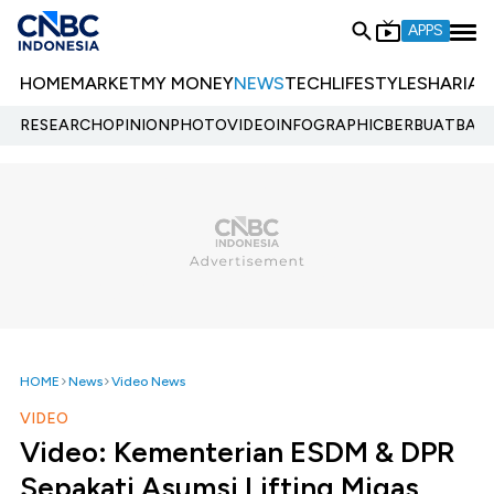
APPS
HOME
MARKET
MY MONEY
NEWS
TECH
LIFESTYLE
SHARIA
E
RESEARCH
OPINION
PHOTO
VIDEO
INFOGRAPHIC
BERBUATBAIK.
HOME
News
Video News
VIDEO
Video: Kementerian ESDM & DPR
Sepakati Asumsi Lifting Migas