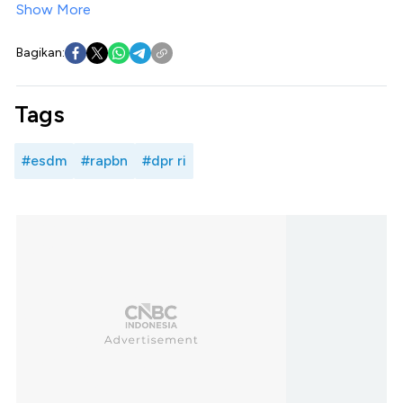
Show More
Bagikan:
Tags
#esdm
#rapbn
#dpr ri