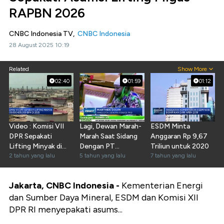
RAPBN 2026
CNBC Indonesia TV,
CNBC Indonesia
28 August 2025 10:19
Related
Show More
02:40
01:59
01:12
Video : Komisi VII
Lagi, Dewan Marah-
ESDM Minta
DPR Sepakati
Marah Saat Sidang
Anggaran Rp 9,67
Lifting Minyak di
Dengan PT
Triliun untuk 2020
2025
2 tahun yang lalu
Freeport
5 tahun yang lalu
7 tahun yang lalu
Jakarta, CNBC Indonesia -
Kementerian Energi
dan Sumber Daya Mineral, ESDM dan Komisi XII
DPR RI menyepakati asums...