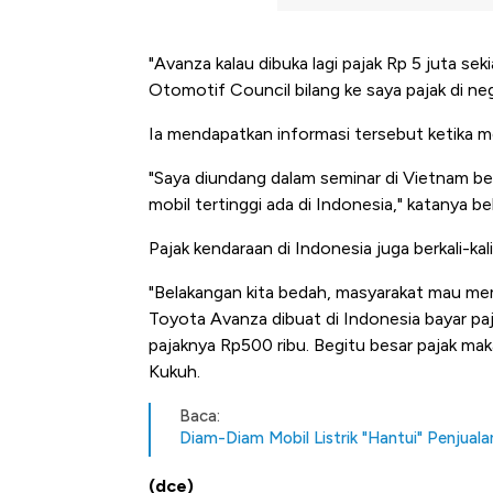
"Avanza kalau dibuka lagi pajak Rp 5 juta se
Otomotif Council bilang ke saya pajak di nega
Ia mendapatkan informasi tersebut ketika men
"Saya diundang dalam seminar di Vietnam beb
mobil tertinggi ada di Indonesia," katanya be
Pajak kendaraan di Indonesia juga berkali-kal
"Belakangan kita bedah, masyarakat mau mem
Toyota Avanza dibuat di Indonesia bayar pa
pajaknya Rp500 ribu. Begitu besar pajak makan
Kukuh.
Baca:
Diam-Diam Mobil Listrik "Hantui" Penjualan
Bangkit dari Kubur! Bisnis Fur
(dce)