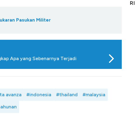
it
RI
Ad
ukaran Pasukan Militer
ngkap Apa yang Sebenarnya Terjadi
ta avanza
#indonesia
#thailand
#malaysia
tahunan