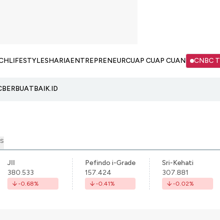
CH
LIFESTYLE
SHARIA
ENTREPRENEUR
CUAP CUAP CUAN
CNBC 
C
BERBUATBAIK.ID
S
JII
Pefindo i-Grade
Sri-Kehati
380.533
157.424
307.881
-0.68
%
-0.41
%
-0.02
%