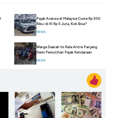
0
Pajak Avanza di Malaysia Cuma Rp 500
Ribu-di RI Rp 5 Juta, Kok Bisa?
NEWS
Warga Daerah Ini Rela Antre Panjang
Demi Pemutihan Pajak Kendaraan
NEWS