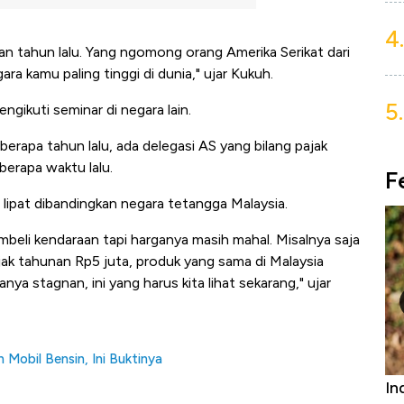
4.
kian tahun lalu. Yang ngomong orang Amerika Serikat dari
ra kamu paling tinggi di dunia," ujar Kukuh.
5.
gikuti seminar di negara lain.
erapa tahun lalu, ada delegasi AS yang bilang pajak
berapa waktu lalu.
F
i lipat dibandingkan negara tetangga Malaysia.
beli kendaraan tapi harganya masih mahal. Misalnya saja
jak tahunan Rp5 juta, produk yang sama di Malaysia
ya stagnan, ini yang harus kita lihat sekarang," ujar
 Mobil Bensin, Ini Buktinya
niture &
Industri Susu Jadi Bintang Baru Ekonomi
5 