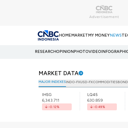
HOME
MARKET
MY MONEY
NEWS
TE
RESEARCH
OPINION
PHOTO
VIDEO
INFOGRAPHI
MARKET DATA
MAJOR INDEXES
INDO-FX
USD-FX
COMMODITIES
BOND
IHSG
LQ45
6,343.711
630.859
-0.12
%
-0.49
%