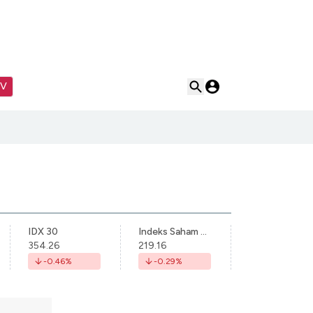
TV
IDX 30
Indeks Saham Syariah Indonesia
354.26
219.16
-0.46
%
-0.29
%