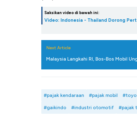
Alas Kaki Tumbuh Double Dig
Saksikan video di bawah ini:
Video: Indonesia - Thailand Dorong Pert
Next Article
Malaysia Langkahi RI, Bos-Bos Mobil U
#pajak kendaraan
#pajak mobil
#toyo
#gaikindo
#industri otomotif
#pajak 