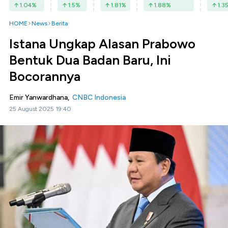
1.04
%
1.5
%
1.81
%
1.88
%
1.3
HOME
News
Berita
Istana Ungkap Alasan Prabowo
Bentuk Dua Badan Baru, Ini
Bocorannya
Emir Yanwardhana,
CNBC Indonesia
25 August 2025 19:40