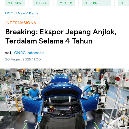
0.74
%
1.27
%
1.05
%
1.51
%
1.2
HOME
News
Berita
INTERNASIONAL
Breaking: Ekspor Jepang Anjlok,
Terdalam Selama 4 Tahun
sef,
CNBC Indonesia
20 August 2025 11:00