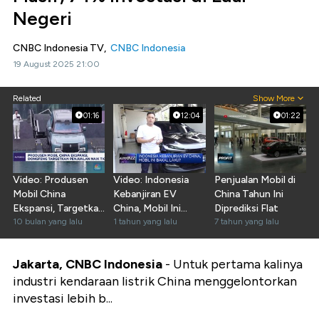
Negeri
CNBC Indonesia TV,
CNBC Indonesia
19 August 2025 21:00
Related
Show More
01:16
12:04
01:22
Video: Produsen
Video: Indonesia
Penjualan Mobil di
Mobil China
Kebanjiran EV
China Tahun Ini
Ekspansi, Targetkan
China, Mobil Ini
Diprediksi Flat
Penjualan 3 Kali
10 bulan yang lalu
Bakal Laku?
1 tahun yang lalu
7 tahun yang lalu
Lipat
Jakarta, CNBC Indonesia
-
Untuk pertama kalinya
industri kendaraan listrik China menggelontorkan
investasi lebih b...