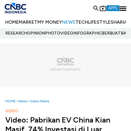
APPS
HOME
MARKET
MY MONEY
NEWS
TECH
LIFESTYLE
SHARIA
E
RESEARCH
OPINION
PHOTO
VIDEO
INFOGRAPHIC
BERBUATBAIK.
HOME
News
Video News
VIDEO
Video: Pabrikan EV China Kian
Masif, 74% Investasi di Luar