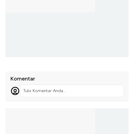
Komentar
Tulis Komentar Anda...