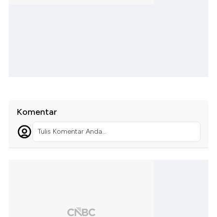
Komentar
Tulis Komentar Anda...