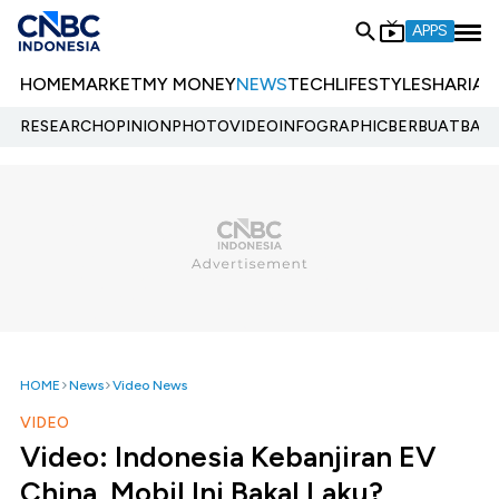
APPS
HOME
MARKET
MY MONEY
NEWS
TECH
LIFESTYLE
SHARIA
E
RESEARCH
OPINION
PHOTO
VIDEO
INFOGRAPHIC
BERBUATBAIK.
HOME
News
Video News
VIDEO
Video: Indonesia Kebanjiran EV
China, Mobil Ini Bakal Laku?