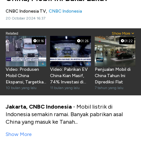
CNBC Indonesia TV,
CNBC Indonesia
20 October 2024 16:37
Related
Show More
01:16
01:26
01:22
Video: Produsen
Video: Pabrikan EV
Penjualan Mobil di
Mobil China
China Kian Masif,
China Tahun Ini
Ekspansi, Targetkan
74% Investasi di
Diprediksi Flat
Penjualan 3 Kali
10 bulan yang lalu
Luar Negeri
11 bulan yang lalu
7 tahun yang lalu
Lipat
Jakarta, CNBC Indonesia
- Mobil listrik di
Indonesia semakin ramai. Banyak pabrikan asal
China yang masuk ke Tanah...
Show More