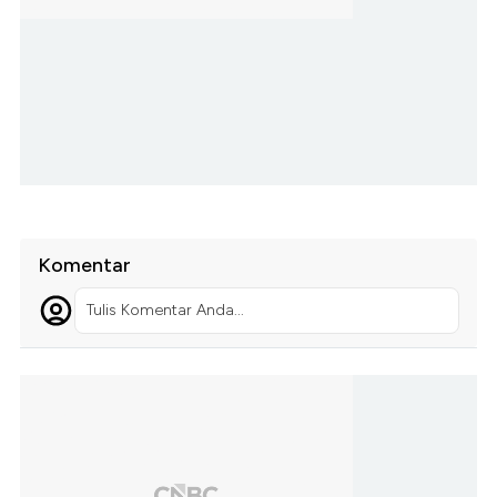
Komentar
Tulis Komentar Anda...