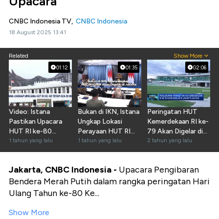
Upacara
CNBC Indonesia TV,
CNBC Indonesia
18 August 2025 13:41
Related
Show More
01:12
01:35
02:06
Video: Istana
Bukan di IKN, Istana
Peringatan HUT
Pastikan Upacara
Ungkap Lokasi
Kemerdekaan RI ke-
HUT RI ke-80
Perayaan HUT RI
79 Akan Digelar di
Tetap Ada di IKN
1 tahun yang lalu
Ke-80
1 tahun yang lalu
Jakarta dan IKN
2 tahun yang lalu
Jakarta, CNBC Indonesia -
Upacara Pengibaran
Bendera Merah Putih dalam rangka peringatan Hari
Ulang Tahun ke-80 Ke...
Show More