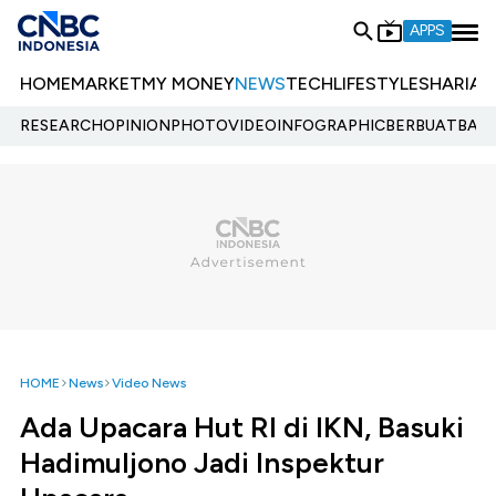
APPS
HOME
MARKET
MY MONEY
NEWS
TECH
LIFESTYLE
SHARIA
E
RESEARCH
OPINION
PHOTO
VIDEO
INFOGRAPHIC
BERBUATBAIK.
HOME
News
Video News
Ada Upacara Hut RI di IKN, Basuki
Hadimuljono Jadi Inspektur