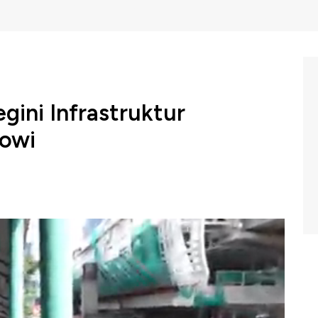
gini Infrastruktur
kowi
impin yang dapat memacu laju pertumbuhan ekonomi
hnya tersedia infrastruktur yang memadai. Lalu
di republik ini menyediakan infrastruktur yang memadai
Evening Up CNBC Indonesia (Kamis. 13/08/2020) berikut