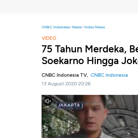
CNBC Indonesia
News
Video News
VIDEO
75 Tahun Merdeka, Be
Soekarno Hingga Jo
CNBC Indonesia TV,
CNBC Indonesia
13 August 2020 20:26
Jakarta, CNBC Indonesia -
Tidak ada pem
negaranya tanpa memastikan bahwa di wilaya
bagaimana para presiden yang silih berganti 
selama 75 tahun?
Simak informasi selengkapnya di program 