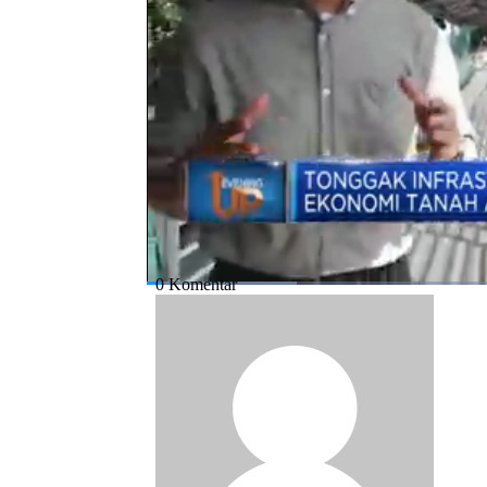
ini.
Bagikan:
#infrastruktur
#hut ri
#kemerdekaan i