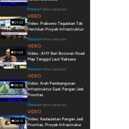
News
1 tahun yang lalu
VIDEO
01:33
Video: Prabowo Tegaskan Tak
Hentikan Proyek Infrastruktur
News
1 tahun yang lalu
VIDEO :
01:04
Video : AHY Beri Bocoran Road
Map Tanggul Laut Raksasa
News
1 tahun yang lalu
VIDEO
Video: Arah Pembangunan
08:32
Infrastruktur Saat Pangan Jadi
Prioritas
News
1 tahun yang lalu
VIDEO
Video: Kedaulatan Pangan Jadi
08:17
Prioritas, Proyek Infrastrukur