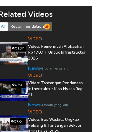
Related Videos
All
Recommendation
VIDEO
Video: Pemerintah Alokasikan
01:37
Rp 170,1 T Untuk Infrastruktur
2026
News
9 bulan yang lalu
VIDEO
Video: Tantangan Pendanaan
07:31
Infrastruktur Kian Nyata Bagi
RI
News
1 tahun yang lalu
VIDEO
Video: Bos Waskita Ungkap
07:04
Peluang & Tantangan Sektor
Konstruksi 2025