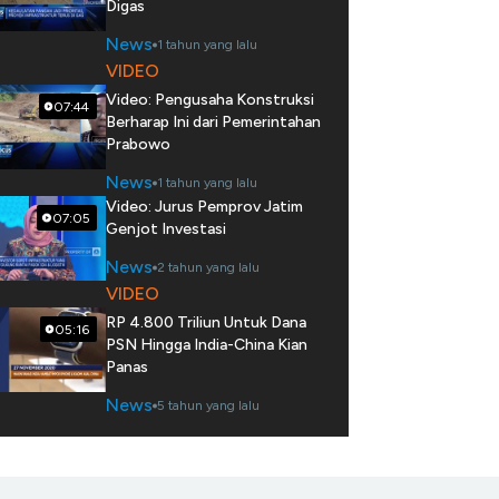
Digas
News
1 tahun yang lalu
VIDEO
Video: Pengusaha Konstruksi
07:44
Berharap Ini dari Pemerintahan
Prabowo
News
1 tahun yang lalu
Video: Jurus Pemprov Jatim
07:05
Genjot Investasi
News
2 tahun yang lalu
VIDEO
RP 4.800 Triliun Untuk Dana
05:16
PSN Hingga India-China Kian
Panas
News
5 tahun yang lalu