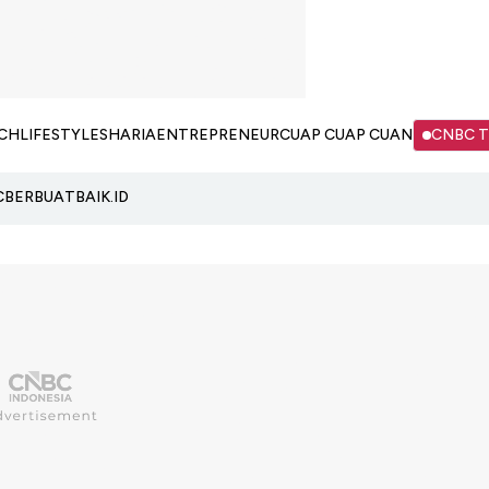
CH
LIFESTYLE
SHARIA
ENTREPRENEUR
CUAP CUAP CUAN
CNBC 
C
BERBUATBAIK.ID