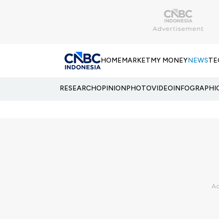
HOME
MARKET
MY MONEY
NEWS
TE
RESEARCH
OPINION
PHOTO
VIDEO
INFOGRAPHI