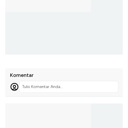
Komentar
Tulis Komentar Anda...