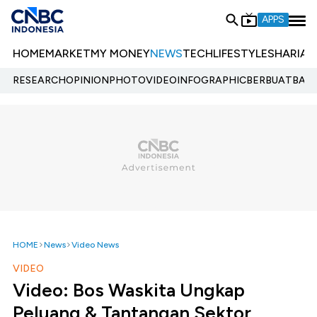
APPS
HOME
MARKET
MY MONEY
NEWS
TECH
LIFESTYLE
SHARIA
E
RESEARCH
OPINION
PHOTO
VIDEO
INFOGRAPHIC
BERBUATBAIK.
HOME
News
Video News
VIDEO
Video: Bos Waskita Ungkap
Peluang & Tantangan Sektor