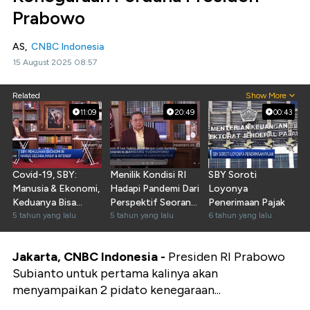
Prabowo
AS,
CNBC Indonesia
15 August 2025 08:57
Related
Show More
11:09
20:49
00:43
Covid-19, SBY:
Menilik Kondisi RI
SBY Soroti
Manusia & Ekonomi,
Hadapi Pandemi Dari
Loyonya
Keduanya Bisa
Perspektif Seorang
Penerimaan Pajak
Diselamatkan
5 tahun yang lalu
SBY
5 tahun yang lalu
6 tahun yang lalu
Jakarta, CNBC Indonesia -
Presiden RI Prabowo
Subianto untuk pertama kalinya akan
menyampaikan 2 pidato kenegaraan...