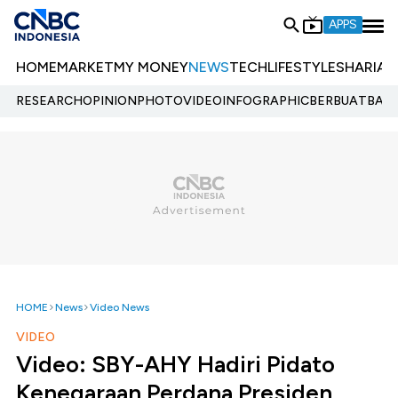
APPS
HOME
MARKET
MY MONEY
NEWS
TECH
LIFESTYLE
SHARIA
E
RESEARCH
OPINION
PHOTO
VIDEO
INFOGRAPHIC
BERBUATBAIK.
HOME
News
Video News
VIDEO
Video: SBY-AHY Hadiri Pidato
Kenegaraan Perdana Presiden