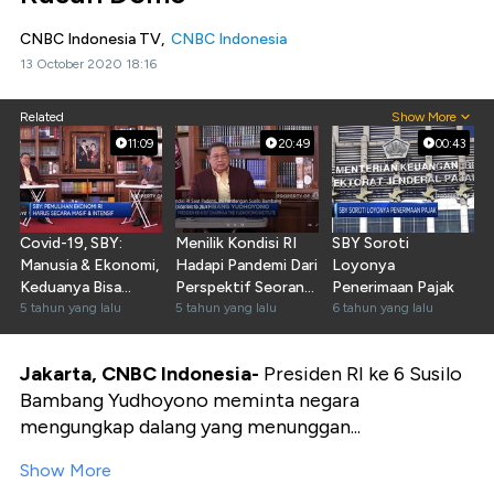
CNBC Indonesia TV,
CNBC Indonesia
13 October 2020 18:16
Related
Show More
11:09
20:49
00:43
Covid-19, SBY:
Menilik Kondisi RI
SBY Soroti
Manusia & Ekonomi,
Hadapi Pandemi Dari
Loyonya
Keduanya Bisa
Perspektif Seorang
Penerimaan Pajak
Diselamatkan
5 tahun yang lalu
SBY
5 tahun yang lalu
6 tahun yang lalu
Jakarta, CNBC Indonesia-
Presiden RI ke 6 Susilo
Bambang Yudhoyono meminta negara
mengungkap dalang yang menunggan...
Show More