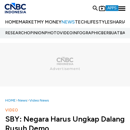
APPS
HOME
MARKET
MY MONEY
NEWS
TECH
LIFESTYLE
SHARIA
E
RESEARCH
OPINION
PHOTO
VIDEO
INFOGRAPHIC
BERBUATBAIK.
HOME
News
Video News
VIDEO
SBY: Negara Harus Ungkap Dalang
Rusuh Demo