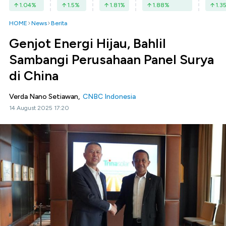
1.04
%
1.5
%
1.81
%
1.88
%
1.3
HOME
News
Berita
Genjot Energi Hijau, Bahlil
Sambangi Perusahaan Panel Surya
di China
Verda Nano Setiawan,
CNBC Indonesia
14 August 2025 17:20