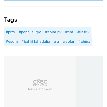
Tags
#plts
#panel surya
#solar pv
#ebt
#listrik
#esdm
#bahlil lahadalia
#trina solar
#china