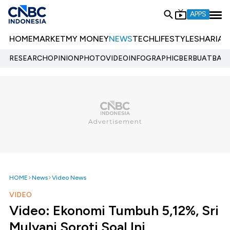
APPS
HOME
MARKET
MY MONEY
NEWS
TECH
LIFESTYLE
SHARIA
E
RESEARCH
OPINION
PHOTO
VIDEO
INFOGRAPHIC
BERBUATBAIK.
HOME
News
Video News
VIDEO
Video: Ekonomi Tumbuh 5,12%, Sri
Mulyani Soroti Soal Ini