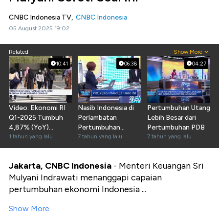
CNBC Indonesia TV,
CNBC Indonesia
05 August 2025 19:02
Related
Show More
10:41
06:38
04:27
Video: Ekonomi RI
Nasib Indonesia di
Pertumbuhan Utang
Q1-2025 Tumbuh
Perlambatan
Lebih Besar dari
4,87% (YoY)
Pertumbuhan
Pertumbuhan PDB
Terendah Sejak
1 tahun yang lalu
Ekonomi Global
7 tahun yang lalu
7 tahun yang lalu
Covid-19
Jakarta, CNBC Indonesia
- Menteri Keuangan Sri
Mulyani Indrawati menanggapi capaian
pertumbuhan ekonomi Indonesia ...
Show More