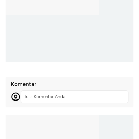
Komentar
Tulis Komentar Anda...