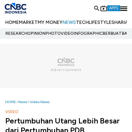
APPS
HOME
MARKET
MY MONEY
NEWS
TECH
LIFESTYLE
SHARIA
E
RESEARCH
OPINION
PHOTO
VIDEO
INFOGRAPHIC
BERBUATBAIK.
HOME
News
Video News
VIDEO
Pertumbuhan Utang Lebih Besar
dari Pertumbuhan PDB