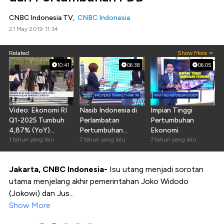
CNBC Indonesia TV,
CNBC Indonesia
21 May 2019 11:34
Related
Show More
10:41
06:38
06:05
Video: Ekonomi RI
Nasib Indonesia di
Impian Tinggi
Q1-2025 Tumbuh
Perlambatan
Pertumbuhan
4,87% (YoY)
Pertumbuhan
Ekonomi
Terendah Sejak
1 tahun yang lalu
Ekonomi Global
7 tahun yang lalu
7 tahun yang lalu
Covid-19
Jakarta, CNBC Indonesia-
Isu utang menjadi sorotan
utama menjelang akhir pemerintahan Joko Widodo
(Jokowi) dan Jus...
Show More