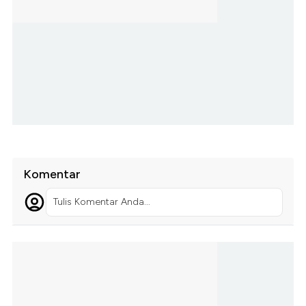
Komentar
Tulis Komentar Anda...