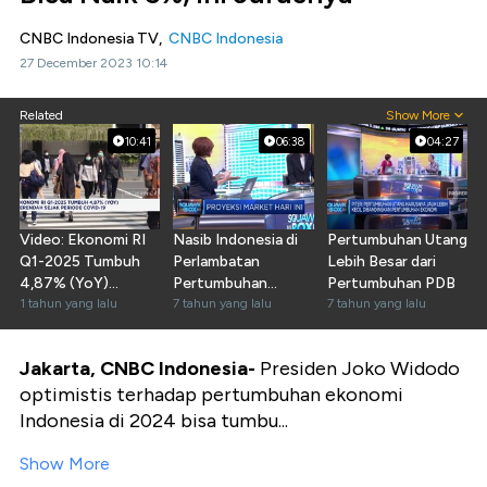
CNBC Indonesia TV,
CNBC Indonesia
27 December 2023 10:14
Related
Show More
10:41
06:38
04:27
Video: Ekonomi RI
Nasib Indonesia di
Pertumbuhan Utang
Q1-2025 Tumbuh
Perlambatan
Lebih Besar dari
4,87% (YoY)
Pertumbuhan
Pertumbuhan PDB
Terendah Sejak
1 tahun yang lalu
Ekonomi Global
7 tahun yang lalu
7 tahun yang lalu
Covid-19
Jakarta, CNBC Indonesia-
Presiden Joko Widodo
optimistis terhadap pertumbuhan ekonomi
Indonesia di 2024 bisa tumbu...
Show More