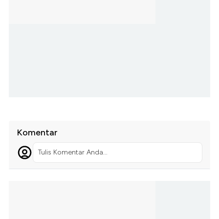
Komentar
Tulis Komentar Anda...