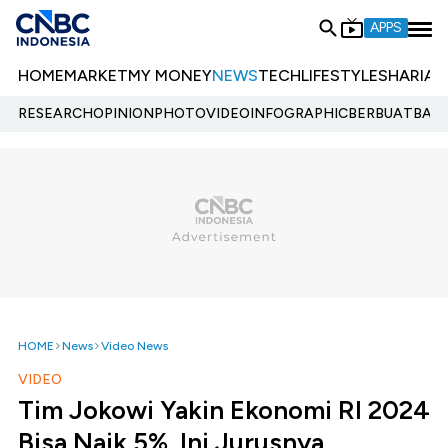
APPS
HOME
MARKET
MY MONEY
NEWS
TECH
LIFESTYLE
SHARIA
E
RESEARCH
OPINION
PHOTO
VIDEO
INFOGRAPHIC
BERBUATBAIK.
HOME
News
Video News
VIDEO
Tim Jokowi Yakin Ekonomi RI 2024
Bisa Naik 5%, Ini Jurusnya