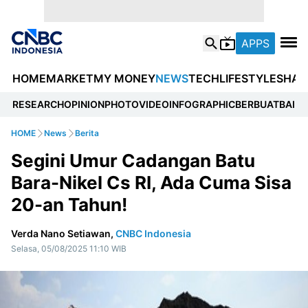
APPS
HOME
MARKET
MY MONEY
NEWS
TECH
LIFESTYLE
SHAR
RESEARCH
OPINION
PHOTO
VIDEO
INFOGRAPHIC
BERBUATBAIK.I
HOME
News
Berita
Segini Umur Cadangan Batu
Bara-Nikel Cs RI, Ada Cuma Sisa
20-an Tahun!
Verda Nano Setiawan,
CNBC Indonesia
Selasa, 05/08/2025 11:10 WIB