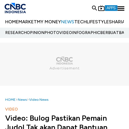
APPS
HOME
MARKET
MY MONEY
NEWS
TECH
LIFESTYLE
SHARIA
E
RESEARCH
OPINION
PHOTO
VIDEO
INFOGRAPHIC
BERBUATBAIK.
HOME
News
Video News
VIDEO
Video: Bulog Pastikan Pemain
Judol Tak akan Dapat Bantuan