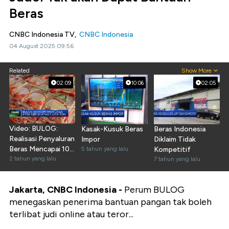
Beras
CNBC Indonesia TV,
CNBC Indonesia
04 August 2025 09:56
Related
Show More
02:09
10:06
02:05
Video: BULOG:
Kasak-Kusuk Beras
Beras Indonesia
Realisasi Penyaluran
Impor
Diklaim Tidak
Beras Mencapai 10-
5 tahun yang lalu
Kompetitif
12 Ribu Ton/Hari
2 tahun yang lalu
7 tahun yang lalu
Jakarta, CNBC Indonesia -
Perum BULOG
menegaskan penerima bantuan pangan tak boleh
terlibat judi online atau teror...