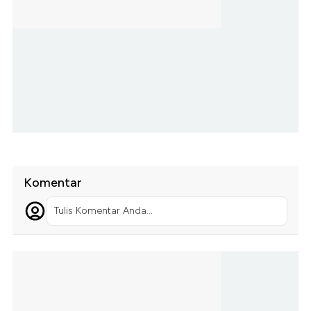
Komentar
Tulis Komentar Anda...