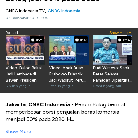
CNBC Indonesia TV,
CNBC Indonesia
04 December 2019 17:00
Related
Show More
01:25
01:07
03:54
Video: Bulog Bakal
Video: Anak Buah
Budi Waseso: Stok
Jadi Lembaga di
Prabowo Dilantik
Beras Selama
Bawah Presiden
Jadi Wadirut Perum
Ramadan Dipastikan
6 bulan yang lalu
Bulog
1 tahun yang lalu
Aman
6 tahun yang lalu
Jakarta, CNBC Indonesia -
Perum Bulog berniat
memperbesar porsi penjualan beras komersial
menjadi 50% pada 2020. H...
Show More