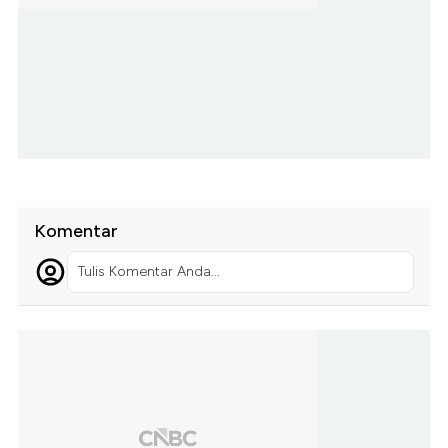
Komentar
Tulis Komentar Anda...