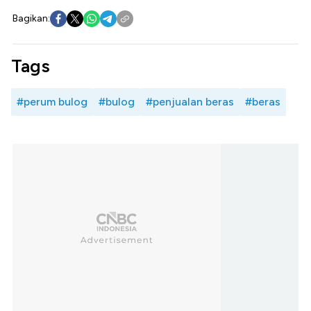
Bagikan:
Tags
#perum bulog
#bulog
#penjualan beras
#beras