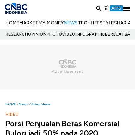
APPS
HOME
MARKET
MY MONEY
NEWS
TECH
LIFESTYLE
SHARIA
E
RESEARCH
OPINION
PHOTO
VIDEO
INFOGRAPHIC
BERBUATBAIK.
HOME
News
Video News
VIDEO
Porsi Penjualan Beras Komersial
Bulog jadi 50% pada 2020