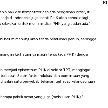
Alas Kaki Tumbuh Double Digit
RI
ebih baik dari kompetitor dan ada pengalihan order, itu
erja di Indonesia juga, nanti PHK akan semakin lagi
a dilakukan untuk meminimalisir PHK yang sudah ada,"
ini belum menunjukkan tanda pemulihan penuh, sehingga
memang ini kelihatannya masih terus (ada PHK) dengan
gah menjadi episentrum PHK di sektor TPT, mengingat
 tersebut. Selain faktor relokasi dan permintaan yang
di salah satu penyebab tekanan terhadap kelangsungan
eberapa pabrik besar yang juga (melakukan PHK),"