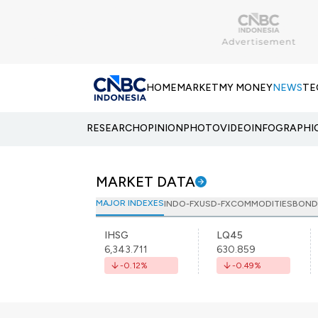
HOME
MARKET
MY MONEY
NEWS
TE
RESEARCH
OPINION
PHOTO
VIDEO
INFOGRAPHI
MARKET DATA
MAJOR INDEXES
INDO-FX
USD-FX
COMMODITIES
BOND
IHSG
LQ45
6,343.711
630.859
-0.12
%
-0.49
%