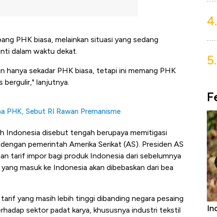
4.
bang PHK biasa, melainkan situasi yang sedang
nti dalam waktu dekat.
5.
an hanya sekadar PHK biasa, tetapi ini memang PHK
bergulir," lanjutnya.
F
na PHK, Sebut RI Rawan Premanisme
ah Indonesia disebut tengah berupaya memitigasi
dengan pemerintah Amerika Serikat (AS). Presiden AS
tarif impor bagi produk Indonesia dari sebelumnya
 yang masuk ke Indonesia akan dibebaskan dari bea
arif yang masih lebih tinggi dibanding negara pesaing
Bangkit dari Kubur! Bisnis Furniture &
In
hadap sektor padat karya, khususnya industri tekstil