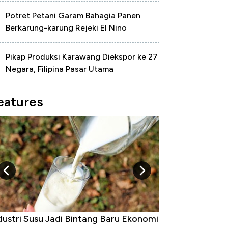
Potret Petani Garam Bahagia Panen
Berkarung-karung Rejeki El Nino
Pikap Produksi Karawang Diekspor ke 27
Negara, Filipina Pasar Utama
eatures
dustri Susu Jadi Bintang Baru Ekonomi
5 Raja Ekonomi 