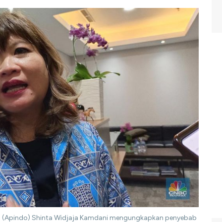
a (Apindo) Shinta Widjaja Kamdani mengungkapkan penyebab