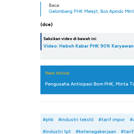
Baca:
Gelombang PHK Melejit, Bos Apindo Mint
(dce)
Saksikan video di bawah ini:
Video: Heboh Kabar PHK 90% Karyawan 
Next Article
Pengusaha Antisipasi Bom PHK, Minta To
#phk
#industri tekstil
#tarif impor
#
#industri tpt
#ketenagakerjaan
#tarif