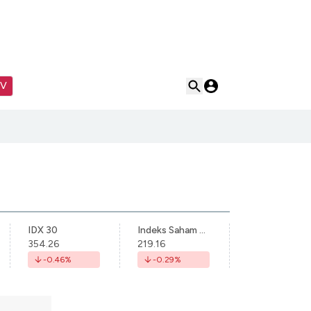
TV
IDX 30
Indeks Saham Syariah Indonesia
354.26
219.16
-0.46
%
-0.29
%