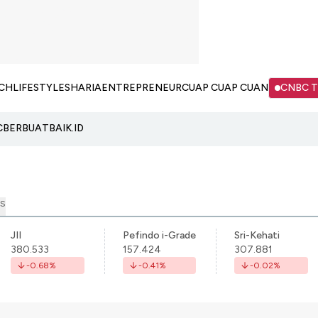
CH
LIFESTYLE
SHARIA
ENTREPRENEUR
CUAP CUAP CUAN
CNBC 
C
BERBUATBAIK.ID
S
JII
Pefindo i-Grade
Sri-Kehati
380.533
157.424
307.881
-0.68
%
-0.41
%
-0.02
%